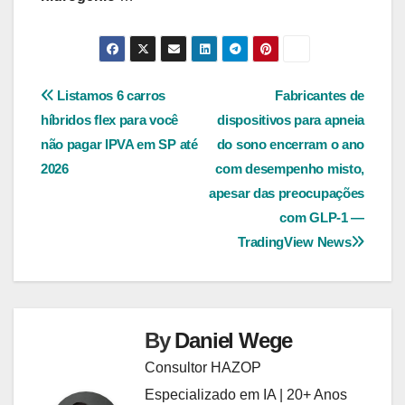
Navegação
Listamos 6 carros
Fabricantes de
híbridos flex para você
dispositivos para apneia
de
não pagar IPVA em SP até
do sono encerram o ano
Post
2026
com desempenho misto,
apesar das preocupações
com GLP-1 —
TradingView News
By
Daniel Wege
Consultor HAZOP
Especializado em IA | 20+ Anos