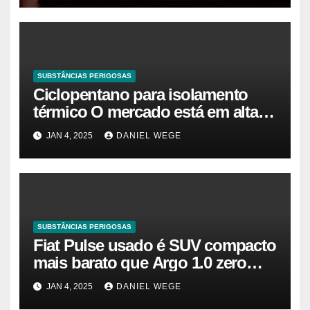
SUBSTÂNCIAS PERIGOSAS
Ciclopentano para isolamento
térmico O mercado está em alta
agora. Vamos entender o
JAN 4, 2025
DANIEL WEGE
tamanho do mercado, a
participação e a previsão até 2032
– Cambada de Críticos
SUBSTÂNCIAS PERIGOSAS
Fiat Pulse usado é SUV compacto
mais barato que Argo 1.0 zero
quilômetro
JAN 4, 2025
DANIEL WEGE