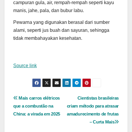
campuran gula, air, rempah-rempah seperti kayu
manis, jahe, pala, dan bubur labu.
Pewarna yang digunakan berasal dari sumber
alami, seperti jus buah dan sayuran, sehingga
tidak membahayakan kesehatan.
Source link
Navegação
Mais carros elétricos
Cientistas brasileiras
que a combustão na
criam método para atrasar
de
China: a virada em 2025
amadurecimento de frutas
Post
– Curta Mais