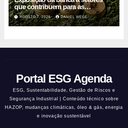
que contribuem para as
alterações climáticas mantém-se
AGOSTO 7, 2026
DANIEL WEGE
nos 62%
Portal ESG Agenda
ESG, Sustentabilidade, Gestão de Riscos e
Segurança Industrial | Conteúdo técnico sobre
HAZOP, mudanças climáticas, óleo & gás, energia
e inovação sustentável