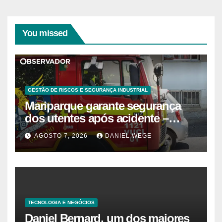
You missed
GESTÃO DE RISCOS E SEGURANÇA INDUSTRIAL
Mariparque garante segurança
dos utentes após acidente –
Observador
AGOSTO 7, 2026
DANIEL WEGE
TECNOLOGIA E NEGÓCIOS
Daniel Bernard, um dos maiores