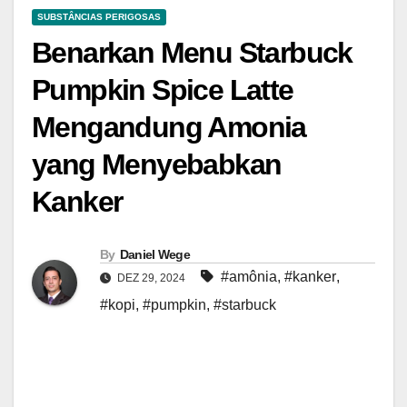
SUBSTÂNCIAS PERIGOSAS
Benarkan Menu Starbuck
Pumpkin Spice Latte
Mengandung Amonia
yang Menyebabkan
Kanker
By
Daniel Wege
#amônia
,
#kanker
,
DEZ 29, 2024
#kopi
,
#pumpkin
,
#starbuck