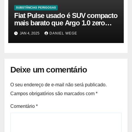
SUBSTÂNCIAS PERIGOSAS
Fiat Pulse usado é SUV compacto
mais barato que Argo 1.0 zero
quilômetro
JAN 4, 2025
DANIEL WEGE
Deixe um comentário
O seu endereço de e-mail não será publicado.
Campos obrigatórios são marcados com
*
Comentário
*