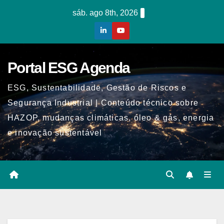
Skip
sáb. ago 8th, 2026
to
content
Portal ESG Agenda
ESG, Sustentabilidade, Gestão de Riscos e
Segurança Industrial | Conteúdo técnico sobre
HAZOP, mudanças climáticas, óleo & gás, energia
e inovação sustentável