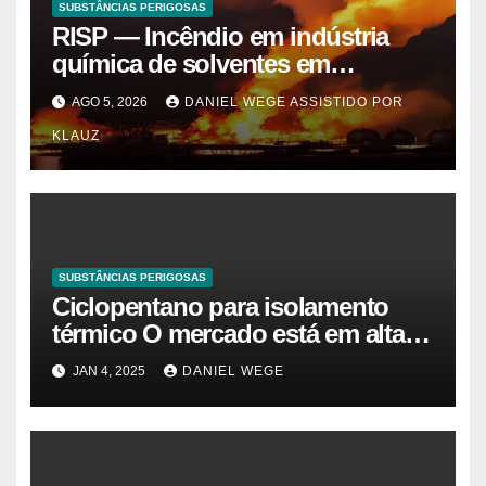
SUBSTÂNCIAS PERIGOSAS
RISP — Incêndio em indústria
química de solventes em
Itaquaquecetuba/SP
AGO 5, 2026
DANIEL WEGE ASSISTIDO POR
(UNIQUIMA/Quema)
KLAUZ
SUBSTÂNCIAS PERIGOSAS
Ciclopentano para isolamento
térmico O mercado está em alta
agora. Vamos entender o
JAN 4, 2025
DANIEL WEGE
tamanho do mercado, a
participação e a previsão até 2032
– Cambada de Críticos