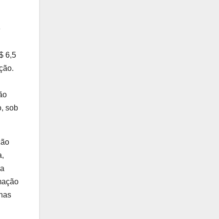
e
$ 6,5
ção.
ão
o, sob
ção
a,
sa
rmação
rnas