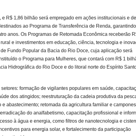
, e R$ 1,86 bilhão será empregado em ações institucionais e d
 destinados ao Programa de Transferência de Renda, garantindo
quatro anos. Os Programas de Retomada Econômica receberão R
r rural e investimentos em educação, ciência, tecnologia e inova
 de Fundo Popular da Bacia do Rio Doce, cuja aplicação será
instituído o Programa para Mulheres, que contará com R$ 1 bilh
cia Hidrográfica do Rio Doce e do litoral norte do Espírito Sant
 setores: formação de vigilantes populares em saúde, capacita
aúde dos atingidos; reestruturação da cadeia produtiva da pesc
 e abastecimento; retomada da agricultura familiar e campone
erradicação do analfabetismo, capacitação profissional e info
esso à água e energia, como filtros de nanotecnologia e ciste
ncentivos para energia solar, e fortalecimento da participação