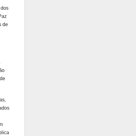
 dos
Paz
s de
a
são
nde
as,
nados
am
blica