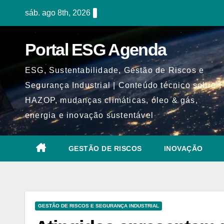
Skip
sáb. ago 8th, 2026
to
content
Portal ESG Agenda
ESG, Sustentabilidade, Gestão de Riscos e
Segurança Industrial | Conteúdo técnico sobre
HAZOP, mudanças climáticas, óleo & gás,
energia e inovação sustentável
GESTÃO DE RISCOS
INOVAÇÃO
GESTÃO DE RISCOS E SEGURANÇA INDUSTRIAL