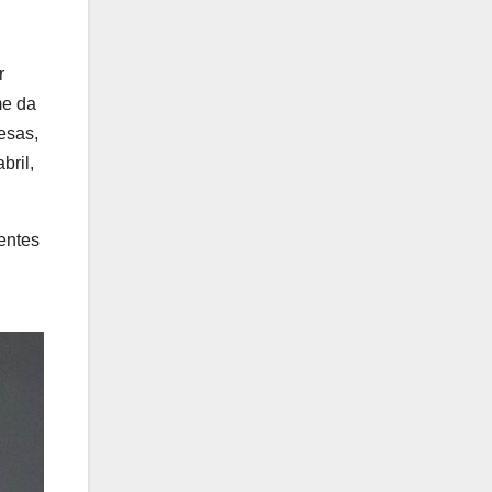
r
me da
esas,
bril,
entes