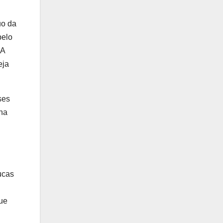
uo da
pelo
“A
eja
ses
 na
ucas
ue