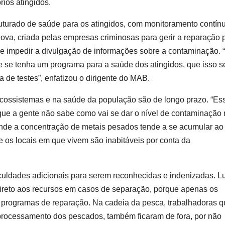
rios atingidos.
uturado de saúde para os atingidos, com monitoramento contín
a, criada pelas empresas criminosas para gerir a reparação 
 e impedir a divulgação de informações sobre a contaminação. 
 se tenha um programa para a saúde dos atingidos, que isso s
de testes”, enfatizou o dirigente do MAB.
ecossistemas e na saúde da população são de longo prazo. “Es
que a gente não sabe como vai se dar o nível de contaminação
onde a concentração de metais pesados tende a se acumular ao
e os locais em que vivem são inabitáveis por conta da
iculdades adicionais para serem reconhecidas e indenizadas. L
ireto aos recursos em casos de separação, porque apenas os
 programas de reparação. Na cadeia da pesca, trabalhadoras q
processamento dos pescados, também ficaram de fora, por não