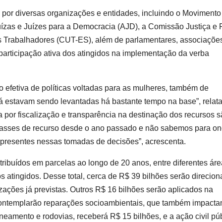
por diversas organizações e entidades, incluindo o Movimento
ízas e Juízes para a Democracia (AJD), a Comissão Justiça e 
os Trabalhadores (CUT-ES), além de parlamentares, associaçõe
a participação ativa dos atingidos na implementação da verba
o efetiva de políticas voltadas para as mulheres, também de
já estavam sendo levantadas há bastante tempo na base”, relat
 por fiscalização e transparência na destinação dos recursos 
passes de recurso desde o ano passado e não sabemos para o
am presentes nessas tomadas de decisões”, acrescenta.
ribuídos em parcelas ao longo de 20 anos, entre diferentes áre
s atingidos. Desse total, cerca de R$ 39 bilhões serão direcio
ações já previstas. Outros R$ 16 bilhões serão aplicados na
contemplarão reparações socioambientais, que também impact
aneamento e rodovias, receberá R$ 15 bilhões, e a ação civil pú