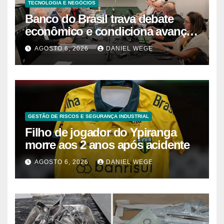
TECNOLOGIA E NEGÓCIOS
Banco do Brasil trava debate
econômico e condiciona avanços
à decisão da Fenaban | Contec
AGOSTO 6, 2026
DANIEL WEGE
Brasil
GESTÃO DE RISCOS E SEGURANÇA INDUSTRIAL
Filho de jogador do Ypiranga
morre aos 2 anos após acidente
AGOSTO 6, 2026
DANIEL WEGE