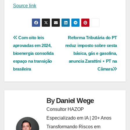
Source link
Navegação
Com oito leis
Reforma Tributária do PT
aprovadas em 2024,
reduz imposto sobre cesta
de
bioenergia consolida
básica, gás e gasolina,
Post
espaço na transição
anuncia Zarattini ⋆ PT na
brasileira
Câmara
By
Daniel Wege
Consultor HAZOP
Especializado em IA | 20+ Anos
Transformando Riscos em