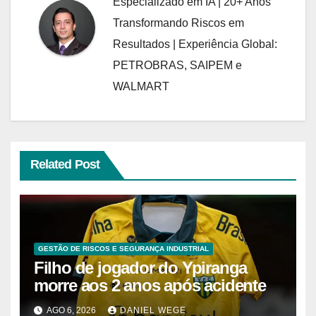
Especializado em IA | 20+ Anos
Transformando Riscos em
Resultados | Experiência Global:
PETROBRAS, SAIPEM e
WALMART
Related Post
GESTÃO DE RISCOS E SEGURANÇA INDUSTRIAL
Filho de jogador do Ypiranga
morre aos 2 anos após acidente
AGO 6, 2026
DANIEL WEGE