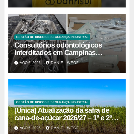
GESTÃO DE RISCOS E SEGURANÇA INDUSTRIAL
Consultórios odontológicos
interditados em Campinas
superam 2025
AGO 6, 2026
DANIEL WEGE
GESTÃO DE RISCOS E SEGURANÇA INDUSTRIAL
[Unica] Atualização da safra de
cana-de-açúcar 2026/27 – 1ª e 2ª
quinzenas de junho
AGO 6, 2026
DANIEL WEGE