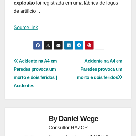
explosão
foi registrada em uma fábrica de fogos
de artifício …
Source link
Navegação
Acidente na A4 em
Acidente na A4 em
Paredes provoca um
Paredes provoca um
de
morto e dois feridos |
morto e dois feridos
Post
Acidentes
By
Daniel Wege
Consultor HAZOP