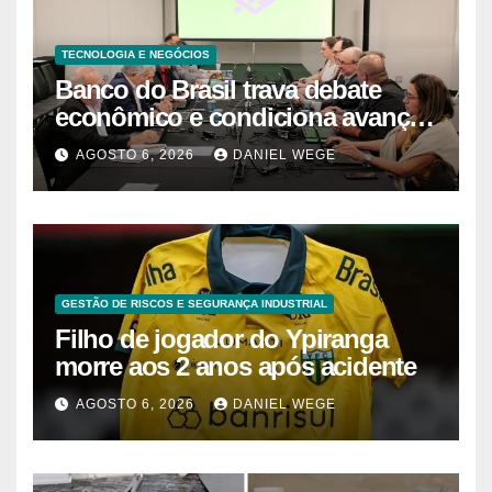
TECNOLOGIA E NEGÓCIOS
Banco do Brasil trava debate
econômico e condiciona avanços
à decisão da Fenaban | Contec
AGOSTO 6, 2026
DANIEL WEGE
Brasil
GESTÃO DE RISCOS E SEGURANÇA INDUSTRIAL
Filho de jogador do Ypiranga
morre aos 2 anos após acidente
AGOSTO 6, 2026
DANIEL WEGE