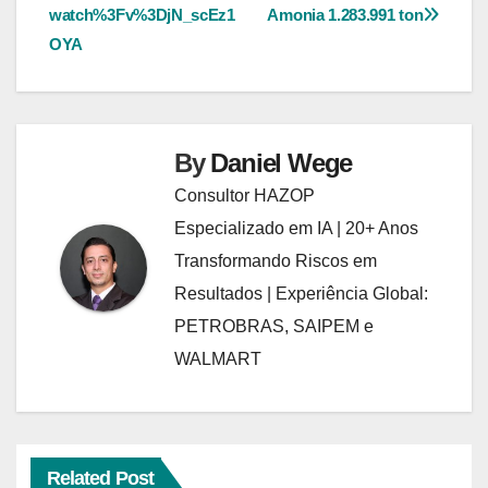
de
watch%3Fv%3DjN_scEz1
Amonia 1.283.991 ton
Post
OYA
By
Daniel Wege
Consultor HAZOP
Especializado em IA | 20+ Anos
Transformando Riscos em
Resultados | Experiência Global:
PETROBRAS, SAIPEM e
WALMART
Related Post