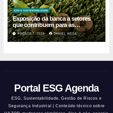
ESG E SUSTENTABILIDADE
Exposição da banca a setores
que contribuem para as
alterações climáticas mantém-se
AGOSTO 7, 2026
DANIEL WEGE
nos 62%
Portal ESG Agenda
ESG, Sustentabilidade, Gestão de Riscos e
Segurança Industrial | Conteúdo técnico sobre