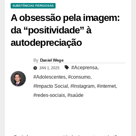
SUBSTÂNCIAS PERIGOSAS
A obsessão pela imagem:
da “positividade” à
autodepreciação
By
Daniel Wege
#Aceprensa
,
JAN 1, 2025
#Adolescentes
,
#consumo
,
#Impacto Social
,
#Instagram
,
#internet
,
#redes-sociais
,
#saúde