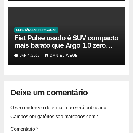
participação e a previsão até 2032
– Cambada de Críticos
SUBSTÂNCIAS PERIGOSAS
Fiat Pulse usado é SUV compacto
mais barato que Argo 1.0 zero
quilômetro
JAN 4, 2025
DANIEL WEGE
Deixe um comentário
O seu endereço de e-mail não será publicado.
Campos obrigatórios são marcados com
*
Comentário
*