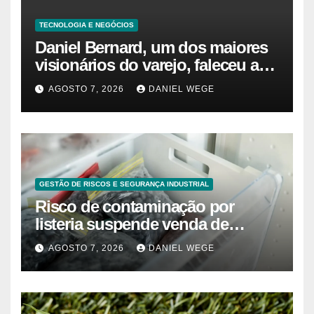
TECNOLOGIA E NEGÓCIOS
Daniel Bernard, um dos maiores
visionários do varejo, faleceu aos
80 anos – Sincovaga Notícias
AGOSTO 7, 2026
DANIEL WEGE
GESTÃO DE RISCOS E SEGURANÇA INDUSTRIAL
Risco de contaminação por
listeria suspende venda de
mirtilos em fábricas da América
AGOSTO 7, 2026
DANIEL WEGE
do Norte – Mix Vale