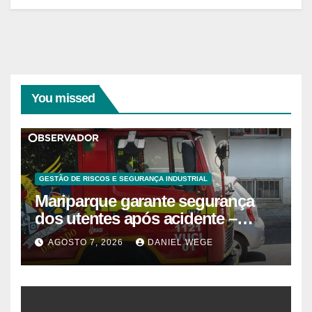
You missed
GESTÃO DE RISCOS E SEGURANÇA INDUSTRIAL
Mariparque garante segurança
dos utentes após acidente –
Observador
AGOSTO 7, 2026
DANIEL WEGE