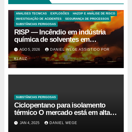
ANALISES TECNICAS
EXPLOSÕES
HAZOP E ANÁLISE DE RISCO
INVESTIGAÇÃO DE ACIDENTES
SEGURANÇA DE PROCESSOS
SUBSTÂNCIAS PERIGOSAS
RISP — Incêndio em indústria
química de solventes em
Itaquaquecetuba/SP
AGO 5, 2026
DANIEL WEGE ASSISTIDO POR
(UNIQUIMA/Quema)
KLAUZ
SUBSTÂNCIAS PERIGOSAS
Ciclopentano para isolamento
térmico O mercado está em alta
agora. Vamos entender o
JAN 4, 2025
DANIEL WEGE
tamanho do mercado, a