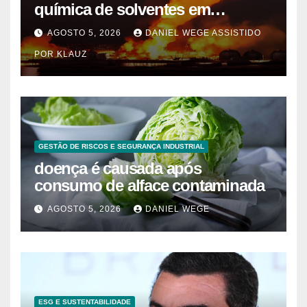
química de solventes em
Itaquaquecetuba/SP
AGOSTO 5, 2026
DANIEL WEGE ASSISTIDO
(UNIQUIMA/Quema)
POR KLAUZ
GESTÃO DE RISCOS E SEGURANÇA INDUSTRIAL
doença é causada após
consumo de alface contaminada
AGOSTO 5, 2026
DANIEL WEGE
ESG E SUSTENTABILIDADE