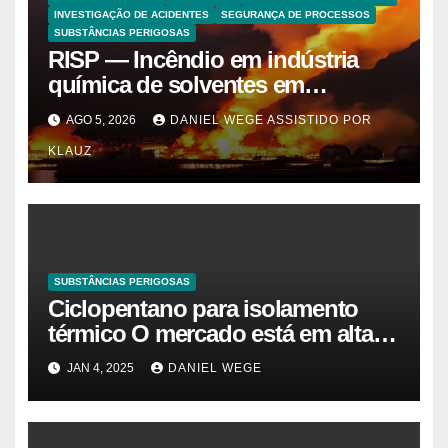
INVESTIGAÇÃO DE ACIDENTES
SEGURANÇA DE PROCESSOS
SUBSTÂNCIAS PERIGOSAS
RISP — Incêndio em indústria
química de solventes em
Itaquaquecetuba/SP
AGO 5, 2026
DANIEL WEGE ASSISTIDO POR
(UNIQUIMA/Quema)
KLAUZ
SUBSTÂNCIAS PERIGOSAS
Ciclopentano para isolamento
térmico O mercado está em alta
agora. Vamos entender o
JAN 4, 2025
DANIEL WEGE
tamanho do mercado, a
participação e a previsão até 2032
– Cambada de Críticos