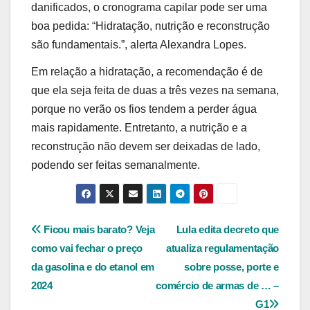
danificados, o cronograma capilar pode ser uma
boa pedida: “Hidratação, nutrição e reconstrução
são fundamentais.”, alerta Alexandra Lopes.
Em relação a hidratação, a recomendação é de
que ela seja feita de duas a três vezes na semana,
porque no verão os fios tendem a perder água
mais rapidamente. Entretanto, a nutrição e a
reconstrução não devem ser deixadas de lado,
podendo ser feitas semanalmente.
Navegação
Ficou mais barato? Veja
Lula edita decreto que
como vai fechar o preço
atualiza regulamentação
de
da gasolina e do etanol em
sobre posse, porte e
Post
2024
comércio de armas de … –
G1