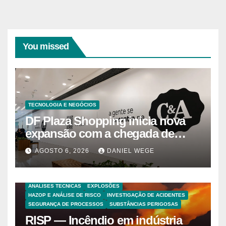
You missed
TECNOLOGIA E NEGÓCIOS
DF Plaza Shopping inicia nova
expansão com a chegada de
grandes marcas e inauguração
AGOSTO 6, 2026
DANIEL WEGE
de espaço infantil – Dicas da
Capital
ANALISES TECNICAS
EXPLOSÕES
HAZOP E ANÁLISE DE RISCO
INVESTIGAÇÃO DE ACIDENTES
SEGURANÇA DE PROCESSOS
SUBSTÂNCIAS PERIGOSAS
RISP — Incêndio em indústria