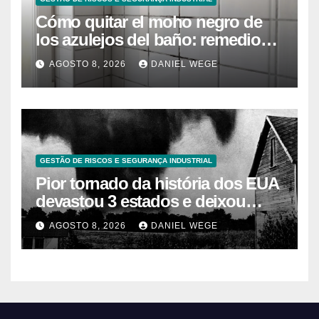
Cómo quitar el moho negro de
los azulejos del baño: remedios
caseros efectivos
AGOSTO 8, 2026
DANIEL WEGE
GESTÃO DE RISCOS E SEGURANÇA INDUSTRIAL
Pior tornado da história dos EUA
devastou 3 estados e deixou
centenas de mortos
AGOSTO 8, 2026
DANIEL WEGE