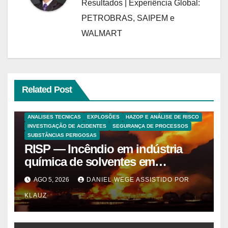
Resultados | Experiência Global:
PETROBRAS, SAIPEM e
WALMART
Related Post
ANALISES TECNICAS
EXPLOSÕES
HAZOP E ANÁLISE DE RISCO
INVESTIGAÇÃO DE ACIDENTES
SEGURANÇA DE PROCESSOS
SUBSTÂNCIAS PERIGOSAS
RISP — Incêndio em indústria
química de solventes em
Itaquaquecetuba/SP
AGO 5, 2026
DANIEL WEGE ASSISTIDO POR
(UNIQUIMA/Quema)
KLAUZ