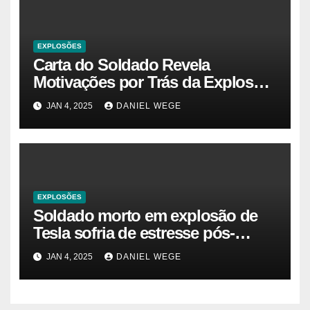
EXPLOSÕES
Carta do Soldado Revela
Motivações por Trás da Explosão
do Cybertruck em Las Vegas –
JAN 4, 2025
DANIEL WEGE
Gazeta Brasil
EXPLOSÕES
Soldado morto em explosão de
Tesla sofria de estresse pós-
traumático e temia ‘colapso’ dos
JAN 4, 2025
DANIEL WEGE
EUA