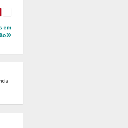
s em
hão
ncia