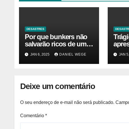
DESASTRES
DESAST
Por que bunkers não
Trág
salvarão ricos de um
apre
desastre nuclear
JAN 6, 2025
DANIEL WEGE
JAN 5
Deixe um comentário
O seu endereço de e-mail não será publicado.
Campo
Comentário
*