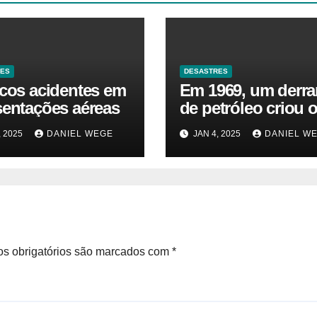
RES
DESASTRES
icos acidentes em
Em 1969, um derr
sentações aéreas
de petróleo criou o
da Terra. Agora, u
, 2025
DANIEL WEGE
JAN 4, 2025
DANIEL W
gasoduto pode rea
| Sustentabilidade
s obrigatórios são marcados com
*