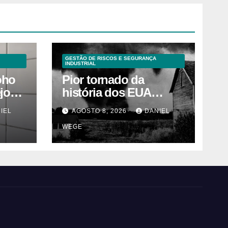
GESTÃO DE RISCOS E SEGURANÇA
INDUSTRIAL
oho
Pior tornado da
ejos
história dos EUA
s
devastou 3 estados e
IEL
AGOSTO 8, 2026
DANIEL
deixou centenas de
WEGE
mortos