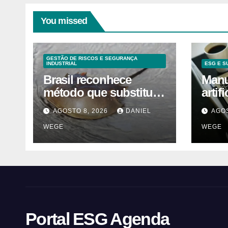
You missed
GESTÃO DE RISCOS E SEGURANÇA
INDUSTRIAL
ESG E S
Brasil reconhece
Manua
método que substitui
artif
uso de sangue de
orie
AGOSTO 8, 2026
DANIEL
AGOS
caranguejo-ferradura
WEGE
WEGE
em testes
farmacêuticos
Portal ESG Agenda