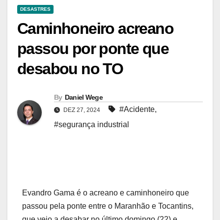
DESASTRES
Caminhoneiro acreano
passou por ponte que
desabou no TO
By
Daniel Wege
#Acidente
,
DEZ 27, 2024
#segurança industrial
Evandro Gama é o acreano e caminhoneiro que
passou pela ponte entre o Maranhão e Tocantins,
que veio a desabar no último domingo (22) e