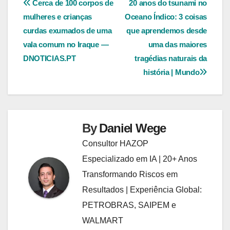
Navegação
Cerca de 100 corpos de
20 anos do tsunami no
mulheres e crianças
Oceano Índico: 3 coisas
de
curdas exumados de uma
que aprendemos desde
Post
vala comum no Iraque —
uma das maiores
DNOTICIAS.PT
tragédias naturais da
história | Mundo
By
Daniel Wege
Consultor HAZOP
Especializado em IA | 20+ Anos
Transformando Riscos em
Resultados | Experiência Global:
PETROBRAS, SAIPEM e
WALMART