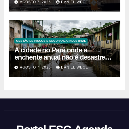
AGOSTO 7, 2026
DANIEL WEGE
GESTÃO DE RISCOS E SEGURANÇA INDUSTRIAL
A cidade no Pará onde a
enchente anual não é desastre
mas calendário, as casas são
AGOSTO 7, 2026
DANIEL WEGE
projetadas com o primeiro andar
descartável, o comércio sobe as
prateleiras 1,5 metro toda vez que
o rio avisa, e o pedreiro que
constrói nessa lógica há 40 anos
explica que a argamassa de baixo
é propositalmente mais fraca
para que a água quebre só o que