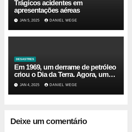
Trágicos acidentes em
apresentações aéreas
JAN 5, 2025
DANIEL WEGE
DESASTRES
Em 1969, um derrame de petróleo
criou o Dia da Terra. Agora, um
gasoduto pode reabrir |
JAN 4, 2025
DANIEL WEGE
Sustentabilidade
Deixe um comentário