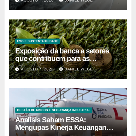
AGOSTO 7, 2026
DANIEL WEGE
do Norte – Mix Vale
ESG E SUSTENTABILIDADE
Exposição da banca a setores
que contribuem para as
alterações climáticas mantém-se
AGOSTO 7, 2026
DANIEL WEGE
nos 62%
GESTÃO DE RISCOS E SEGURANÇA INDUSTRIAL
Analisis Saham ESSA:
Mengupas Kinerja Keuangan
ESSA Semester I 2026