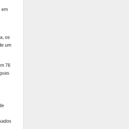
, em
a, os
 de um
om 76
Águas
de
usados