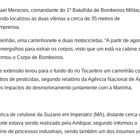
afael Menezes, comandante do 1º Batalhão de Bombeiros Militar
ando localizou as duas vítimas a cerca de 35 metros de
imprensa.
aminhão, uma caminhonete e duas motocicletas. “A partir de agor
 mergulhos para extrair os corpos, visto que um está na cabine
firmou o Corpo de Bombeiros.
e extensão levou para o fundo do rio Tocantins um caminhão c
litros de pesticidas, segundo relatório da Agência Nacional de 
dos impactos do desmoronamento juntamente com a Marinha.
brica de celulose da Suzano em Imperatriz (MA), distante cerca 
orte estava sendo realizado pela Ambipar, segundo informou o
rie de processos industriais, sendo também um dos insumos 