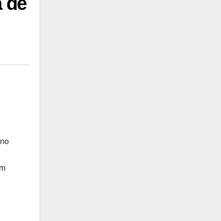
 de
 no
am