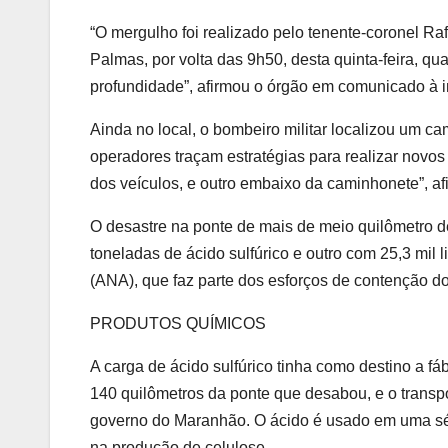
“O mergulho foi realizado pelo tenente-coronel R
Palmas, por volta das 9h50, desta quinta-feira, qu
profundidade”, afirmou o órgão em comunicado à 
Ainda no local, o bombeiro militar localizou um c
operadores traçam estratégias para realizar novos
dos veículos, e outro embaixo da caminhonete”, a
O desastre na ponte de mais de meio quilômetro d
toneladas de ácido sulfúrico e outro com 25,3 mil 
(ANA), que faz parte dos esforços de contenção 
PRODUTOS QUÍMICOS
A carga de ácido sulfúrico tinha como destino a fá
140 quilômetros da ponte que desabou, e o transp
governo do Maranhão. O ácido é usado em uma sé
na produção de celulose.