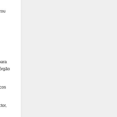
zou
para
 órgão
icos
tor,