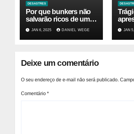
DESASTRES
DESAST
Por que bunkers não
Trág
salvarão ricos de um
apre
desastre nuclear
JAN 6, 2025
DANIEL WEGE
JAN 5
Deixe um comentário
O seu endereço de e-mail não será publicado.
Campo
Comentário
*