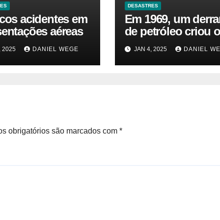
RES
DESASTRES
icos acidentes em
Em 1969, um derr
sentações aéreas
de petróleo criou o
da Terra. Agora, u
, 2025
DANIEL WEGE
JAN 4, 2025
DANIEL W
gasoduto pode rea
| Sustentabilidade
s obrigatórios são marcados com
*