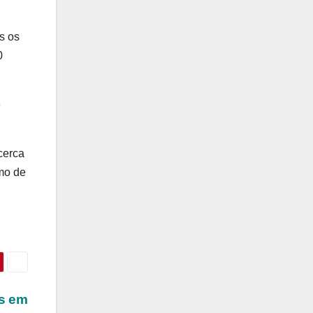
s os
0
e
cerca
imo de
s em