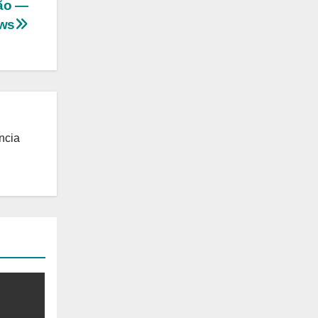
hão —
ews
ncia