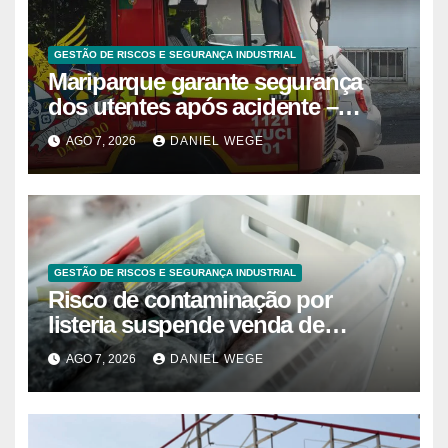
GESTÃO DE RISCOS E SEGURANÇA INDUSTRIAL
Mariparque garante segurança
dos utentes após acidente –
Observador
AGO 7, 2026
DANIEL WEGE
GESTÃO DE RISCOS E SEGURANÇA INDUSTRIAL
Risco de contaminação por
listeria suspende venda de
mirtilos em fábricas da América
AGO 7, 2026
DANIEL WEGE
do Norte – Mix Vale