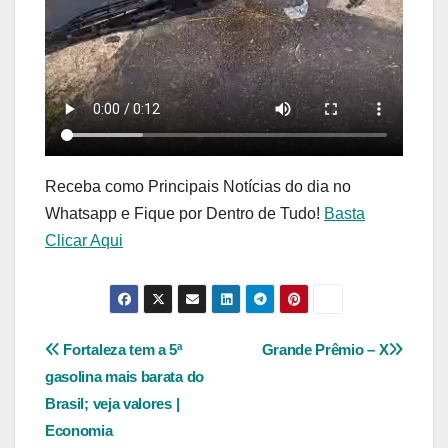
Receba como Principais Notícias do dia no
Whatsapp e Fique por Dentro de Tudo!
Basta
Clicar Aqui
Navegação
Fortaleza tem a 5ª
Grande Prêmio – X
gasolina mais barata do
de
Brasil; veja valores |
Post
Economia