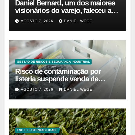
Daniel Bernard, um dos maiores
visionários do varejo, faleceu aos
80 anos – Sincovaga Notícias
AGOSTO 7, 2026
DANIEL WEGE
GESTÃO DE RISCOS E SEGURANÇA INDUSTRIAL
Risco de contaminação por
listeria suspende venda de
mirtilos em fábricas da América
AGOSTO 7, 2026
DANIEL WEGE
do Norte – Mix Vale
ESG E SUSTENTABILIDADE