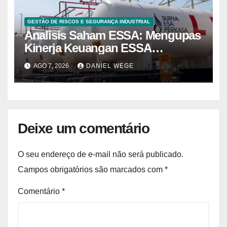
GESTÃO DE RISCOS E SEGURANÇA INDUSTRIAL
Analisis Saham ESSA: Mengupas
Kinerja Keuangan ESSA
Semester I 2026
AGO 7, 2026
DANIEL WEGE
Deixe um comentário
O seu endereço de e-mail não será publicado.
Campos obrigatórios são marcados com
*
Comentário
*