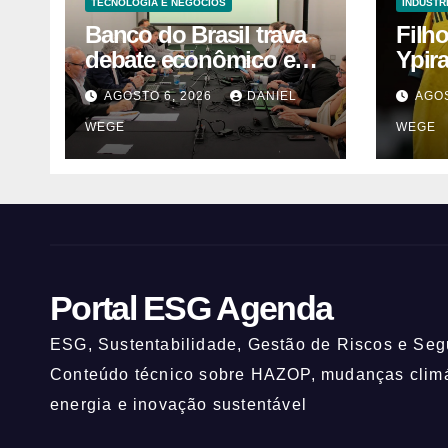
TECNOLOGIA E NEGÓCIOS
INDUSTR
Banco do Brasil trava
Filh
debate econômico e
Ypir
condiciona avanços à
anos
AGOSTO 6, 2026
DANIEL
AGOS
decisão da Fenaban |
WEGE
WEGE
Contec Brasil
Portal ESG Agenda
ESG, Sustentabilidade, Gestão de Riscos e Segu
Conteúdo técnico sobre HAZOP, mudanças climát
energia e inovação sustentável