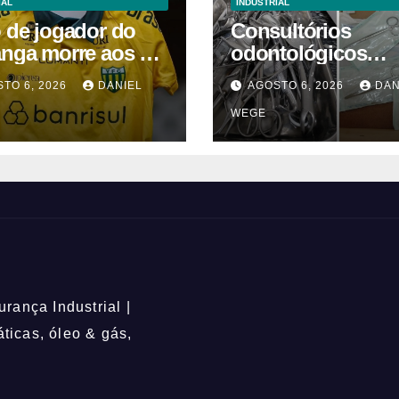
IAL
INDUSTRIAL
o de jogador do
Consultórios
anga morre aos 2
odontológicos
 após acidente
interditados em
TO 6, 2026
DANIEL
AGOSTO 6, 2026
DAN
Campinas supera
WEGE
2025
rança Industrial |
icas, óleo & gás,