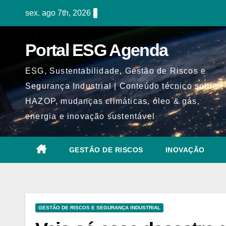
Skip
sex. ago 7th, 2026
to
content
Portal ESG Agenda
ESG, Sustentabilidade, Gestão de Riscos e
Segurança Industrial | Conteúdo técnico sobre
HAZOP, mudanças climáticas, óleo & gás,
energia e inovação sustentável
GESTÃO DE RISCOS
INOVAÇÃO
GESTÃO DE RISCOS E SEGURANÇA INDUSTRIAL