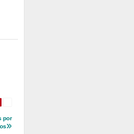
 por
dos