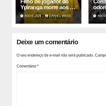
Filho de jogador do
Cons
Ypiranga morre aos 2
odon
anos após acidente
inter
AGO 6, 2026
DANIEL WEGE
AGO 6
Camp
2025
Deixe um comentário
O seu endereço de e-mail não será publicado.
Campo
Comentário
*