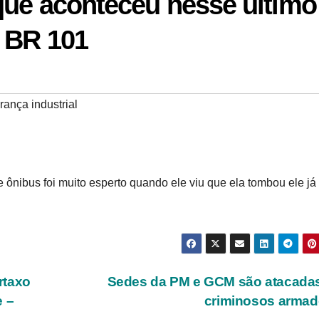
que aconteceu nesse último
 BR 101
ança industrial
e ônibus foi muito esperto quando ele viu que ela tombou ele já
rtaxo
Sedes da PM e GCM são atacadas
e –
criminosos arma