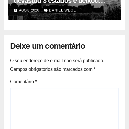
devastou 3 estados e deixou
centenas de mortos
AGO 8, 2026
DANIEL WEGE
Deixe um comentário
O seu endereço de e-mail não será publicado.
Campos obrigatórios são marcados com
*
Comentário
*