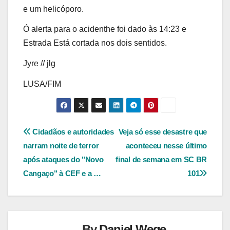
e um helicóporo.
Ó alerta para o acidenthe foi dado às 14:23 e
Estrada Está cortada nos dois sentidos.
Jyre // jlg
LUSA/FIM
Navegação
Cidadãos e autoridades
Veja só esse desastre que
narram noite de terror
aconteceu nesse último
de
após ataques do "Novo
final de semana em SC BR
Post
Cangaço" à CEF e a …
101
By
Daniel Wege