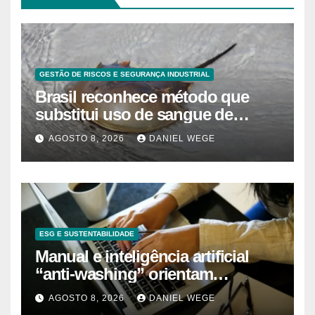
GESTÃO DE RISCOS E SEGURANÇA INDUSTRIAL
Brasil reconhece método que
substitui uso de sangue de
caranguejo-ferradura em testes
AGOSTO 8, 2026
DANIEL WEGE
farmacêuticos
ESG E SUSTENTABILIDADE
Manual e inteligência artificial
“anti-washing” orientam
empresas
AGOSTO 8, 2026
DANIEL WEGE