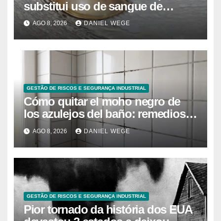
substitui uso de sangue de
caranguejo-ferradura em testes
AGO 8, 2026
DANIEL WEGE
farmacêuticos
GESTÃO DE RISCOS E SEGURANÇA INDUSTRIAL
Cómo quitar el moho negro de
los azulejos del baño: remedios
caseros efectivos
AGO 8, 2026
DANIEL WEGE
GESTÃO DE RISCOS E SEGURANÇA INDUSTRIAL
Pior tornado da história dos EUA