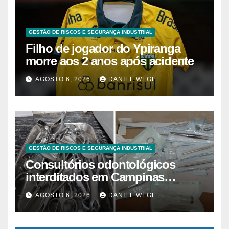
GESTÃO DE RISCOS E SEGURANÇA INDUSTRIAL
Filho de jogador do Ypiranga
morre aos 2 anos após acidente
AGOSTO 6, 2026
DANIEL WEGE
GESTÃO DE RISCOS E SEGURANÇA INDUSTRIAL
Consultórios odontológicos
interditados em Campinas
superam 2025
AGOSTO 6, 2026
DANIEL WEGE