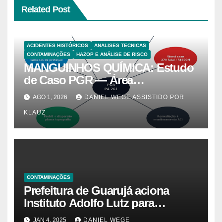
Related Post
ACIDENTES HISTÓRICOS
ANALISES TECNICAS
CONTAMINAÇÕES
HAZOP E ANÁLISE DE RISCO
MANGUINHOS QUÍMICA: Estudo
de Caso PGR — Área
Contaminada Prioridade A em
AGO 1, 2026
DANIEL WEGE ASSISTIDO POR
Campinas (CETESB P4.261)
KLAUZ
CONTAMINAÇÕES
Prefeitura de Guarujá aciona
Instituto Adolfo Lutz para
identificar causas da virose em
JAN 4, 2025
DANIEL WEGE