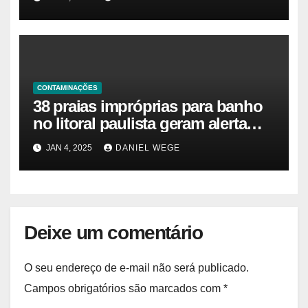
moradores e turistas – Notícias
das Praias
CONTAMINAÇÕES
38 praias impróprias para banho
no litoral paulista geram alerta
ambiental e de saúde pública
JAN 4, 2025
DANIEL WEGE
Deixe um comentário
O seu endereço de e-mail não será publicado.
Campos obrigatórios são marcados com
*