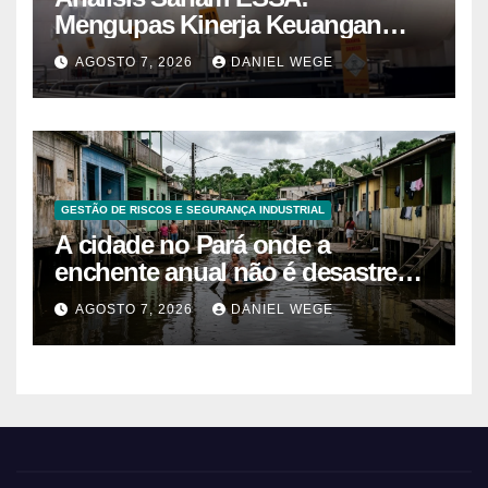
Mengupas Kinerja Keuangan
ESSA Semester I 2026
AGOSTO 7, 2026
DANIEL WEGE
GESTÃO DE RISCOS E SEGURANÇA INDUSTRIAL
A cidade no Pará onde a
enchente anual não é desastre
mas calendário, as casas são
AGOSTO 7, 2026
DANIEL WEGE
projetadas com o primeiro andar
descartável, o comércio sobe as
prateleiras 1,5 metro toda vez que
o rio avisa, e o pedreiro que
constrói nessa lógica há 40 anos
explica que a argamassa de baixo