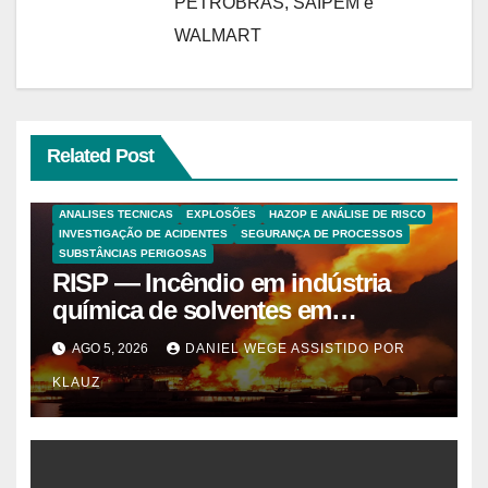
PETROBRAS, SAIPEM e
WALMART
Related Post
ANALISES TECNICAS
EXPLOSÕES
HAZOP E ANÁLISE DE RISCO
INVESTIGAÇÃO DE ACIDENTES
SEGURANÇA DE PROCESSOS
SUBSTÂNCIAS PERIGOSAS
RISP — Incêndio em indústria
química de solventes em
Itaquaquecetuba/SP
AGO 5, 2026
DANIEL WEGE ASSISTIDO POR
(UNIQUIMA/Quema)
KLAUZ