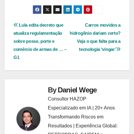
Navegação
Lula edita decreto que
Carros movidos a
atualiza regulamentação
hidrogênio dariam certo?
de
sobre posse, porte e
Veja o que falta para a
Post
comércio de armas de … –
tecnologia ‘vingar’
G1
By
Daniel Wege
Consultor HAZOP
Especializado em IA | 20+ Anos
Transformando Riscos em
Resultados | Experiência Global: