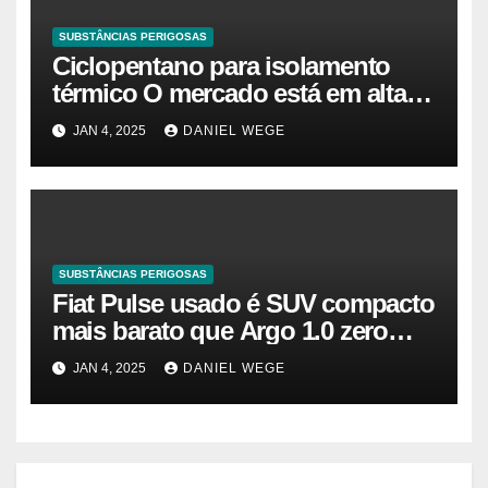
SUBSTÂNCIAS PERIGOSAS
Ciclopentano para isolamento
térmico O mercado está em alta
agora. Vamos entender o
JAN 4, 2025
DANIEL WEGE
tamanho do mercado, a
participação e a previsão até 2032
– Cambada de Críticos
SUBSTÂNCIAS PERIGOSAS
Fiat Pulse usado é SUV compacto
mais barato que Argo 1.0 zero
quilômetro
JAN 4, 2025
DANIEL WEGE