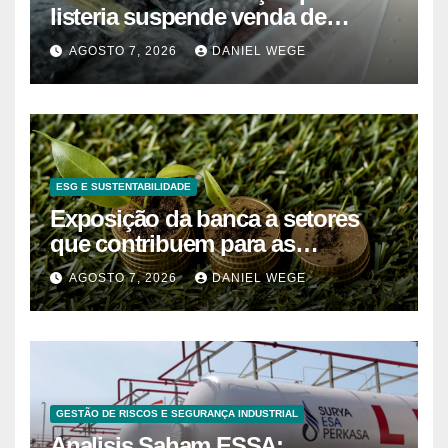
listeria suspende venda de
mirtilos em fábricas da América
AGOSTO 7, 2026
DANIEL WEGE
do Norte – Mix Vale
ESG E SUSTENTABILIDADE
Exposição da banca a setores
que contribuem para as
alterações climáticas mantém-se
AGOSTO 7, 2026
DANIEL WEGE
nos 62%
GESTÃO DE RISCOS E SEGURANÇA INDUSTRIAL
Analisis Saham ESSA: