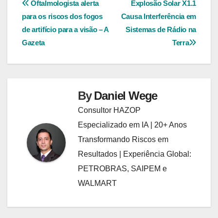
Navegação
Oftalmologista alerta
Explosão Solar X1.1
para os riscos dos fogos
Causa Interferência em
de
de artifício para a visão – A
Sistemas de Rádio na
Post
Gazeta
Terra
By
Daniel Wege
Consultor HAZOP
Especializado em IA | 20+ Anos
Transformando Riscos em
Resultados | Experiência Global:
PETROBRAS, SAIPEM e
WALMART