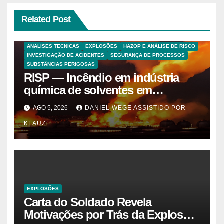
Related Post
ANALISES TECNICAS
EXPLOSÕES
HAZOP E ANÁLISE DE RISCO
INVESTIGAÇÃO DE ACIDENTES
SEGURANÇA DE PROCESSOS
SUBSTÂNCIAS PERIGOSAS
RISP — Incêndio em indústria
química de solventes em
Itaquaquecetuba/SP
AGO 5, 2026
DANIEL WEGE ASSISTIDO POR
(UNIQUIMA/Quema)
KLAUZ
EXPLOSÕES
Carta do Soldado Revela
Motivações por Trás da Explosão