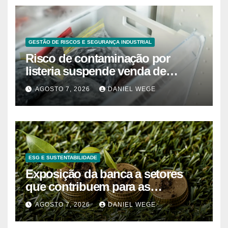
GESTÃO DE RISCOS E SEGURANÇA INDUSTRIAL
Risco de contaminação por
listeria suspende venda de
mirtilos em fábricas da América
AGOSTO 7, 2026
DANIEL WEGE
do Norte – Mix Vale
ESG E SUSTENTABILIDADE
Exposição da banca a setores
que contribuem para as
alterações climáticas mantém-se
AGOSTO 7, 2026
DANIEL WEGE
nos 62%