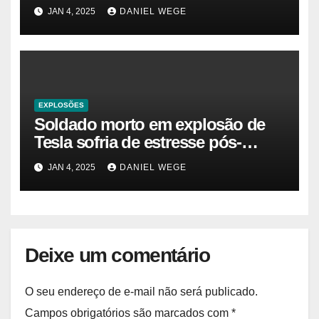
do Cybertruck em Las Vegas –
JAN 4, 2025
DANIEL WEGE
Gazeta Brasil
EXPLOSÕES
Soldado morto em explosão de
Tesla sofria de estresse pós-
traumático e temia ‘colapso’ dos
JAN 4, 2025
DANIEL WEGE
EUA
Deixe um comentário
O seu endereço de e-mail não será publicado.
Campos obrigatórios são marcados com
*