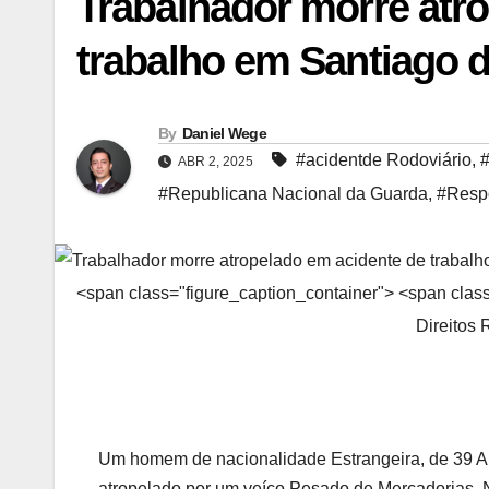
Trabalhador morre atr
trabalho em Santiago 
By
Daniel Wege
#acidentde Rodoviário
,
#
ABR 2, 2025
#Republicana Nacional da Guarda
,
#Resp
<span class="figure_caption_container"> <span cla
Direitos
Um homem de nacionalidade Estrangeira, de 39 An
atropelado por um veíco Pesado de Mercadorias