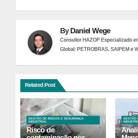
Post
By
Daniel Wege
Consultor HAZOP Especializado em
Global: PETROBRAS, SAIPEM e
Related Post
GESTÃO DE RISCOS E SEGURANÇA
GESTÃO 
INDUSTRIAL
INDUSTRI
Risco de
Anal
contaminação por
Meng