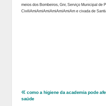
meios dos Bombeiros, Gnr, Serviço Municipal de P
CiviliAmiAmiAmiAmiAmiAmiAm e civada de S
Navegação
como a higiene da academia pode afe
saúde
de