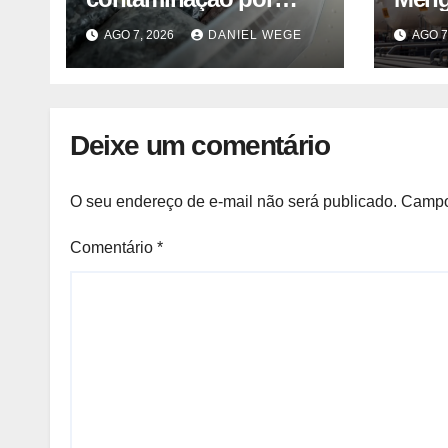
listeria suspende
Keua
AGO 7, 2026
DANIEL WEGE
AGO 7
venda de mirtilos em
Semes
fábricas da América do
Norte – Mix Vale
Deixe um comentário
O seu endereço de e-mail não será publicado.
Campo
Comentário
*