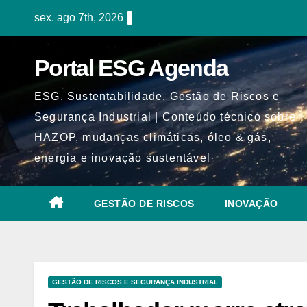
Skip
sex. ago 7th, 2026
to
content
Portal ESG Agenda
ESG, Sustentabilidade, Gestão de Riscos e
Segurança Industrial | Conteúdo técnico sobre
HAZOP, mudanças climáticas, óleo & gás,
energia e inovação sustentável
GESTÃO DE RISCOS
INOVAÇÃO
GESTÃO DE RISCOS E SEGURANÇA INDUSTRIAL