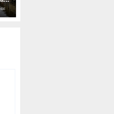
EGE
as
m o
ro
 que
ica
 que
ixo
e a
que
ado