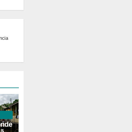
ncia
onde
não