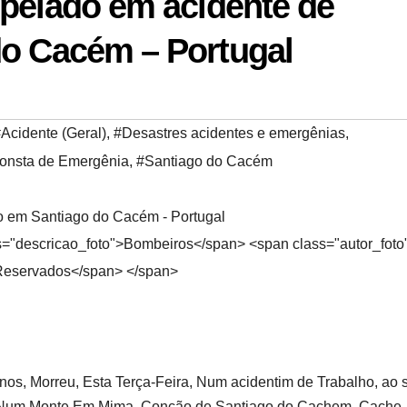
opelado em acidente de
do Cacém – Portugal
Acidente (Geral)
,
#Desastres acidentes e emergênias
,
onsta de Emergênia
,
#Santiago do Cacém
ss="descricao_foto">Bombeiros</span> <span class="autor_fot
 Reservados</span> </span>
os, Morreu, Esta Terça-Feira, Num acidentim de Trabalho, ao 
, Num Monte Em Mima, Concão de Santiago do Cachem, Cache,