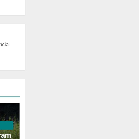
ncia
ram