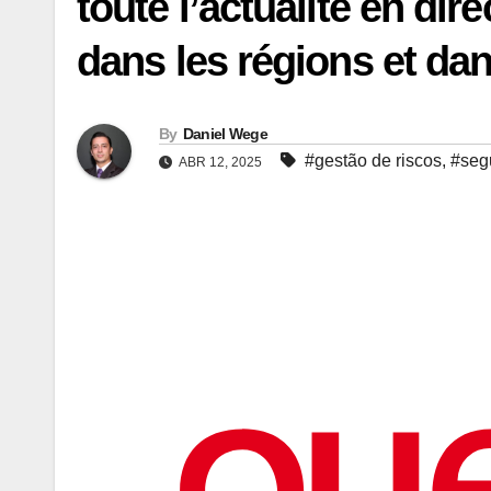
toute l’actualité en dire
dans les régions et da
By
Daniel Wege
#gestão de riscos
,
#segu
ABR 12, 2025