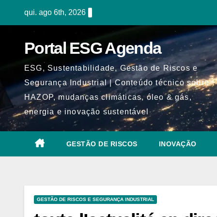
Skip
qui. ago 6th, 2026
to
content
Portal ESG Agenda
ESG, Sustentabilidade, Gestão de Riscos e
Segurança Industrial | Conteúdo técnico sobre
HAZOP, mudanças climáticas, óleo & gás,
energia e inovação sustentável
GESTÃO DE RISCOS
INOVAÇÃO
GESTÃO DE RISCOS E SEGURANÇA INDUSTRIAL