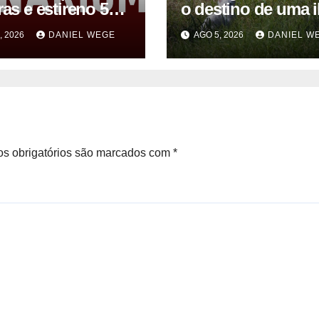
ras e estireno 558
o destino de uma i
 acima do limite
e causaram desast
, 2026
DANIEL WEGE
AGO 5, 2026
DANIEL W
 vazamento em
ambiental de R$ 1
aus
milhões
s obrigatórios são marcados com
*