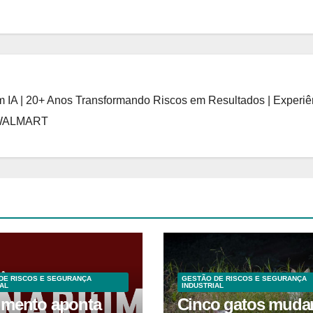
 IA | 20+ Anos Transformando Riscos em Resultados | Experiê
 WALMART
DE RISCOS E SEGURANÇA
GESTÃO DE RISCOS E SEGURANÇA
AL
INDUSTRIAL
mento aponta
Cinco gatos muda