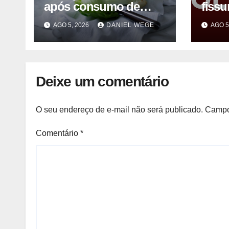
após consumo de
fissu
alface contaminada
vezes
AGO 5, 2026
DANIEL WEGE
AGO 5
após
Man
Deixe um comentário
O seu endereço de e-mail não será publicado.
Campo
Comentário
*