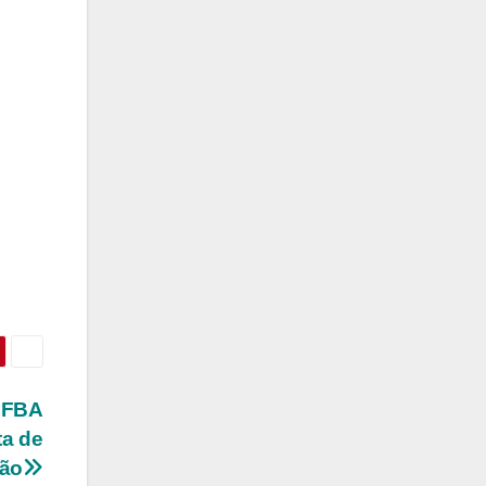
 UFBA
ta de
ão