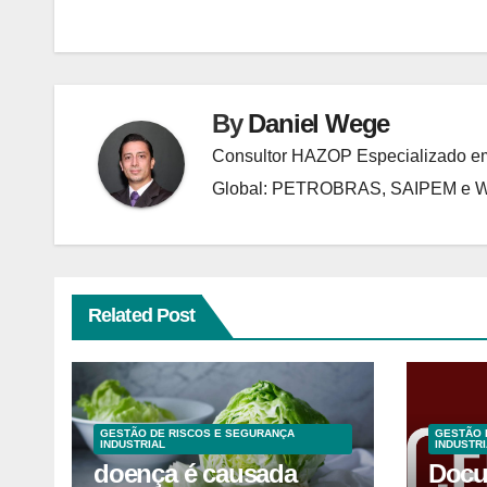
Post
By
Daniel Wege
Consultor HAZOP Especializado em
Global: PETROBRAS, SAIPEM e
Related Post
GESTÃO DE RISCOS E SEGURANÇA
GESTÃO 
INDUSTRIAL
INDUSTRI
doença é causada
Docu