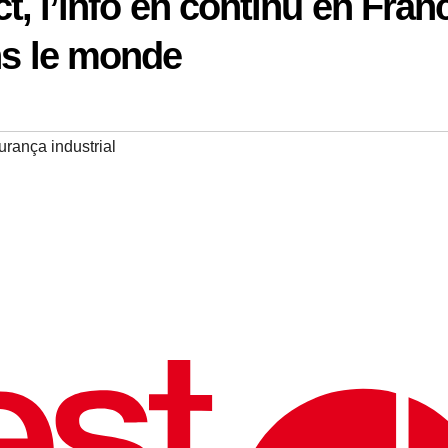
ct, l’info en continu en Fran
ns le monde
rança industrial