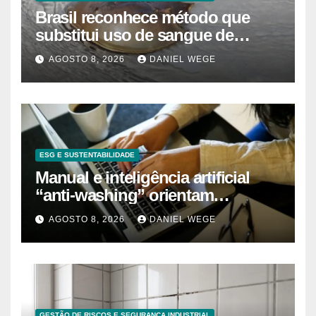
Brasil reconhece método que
substitui uso de sangue de
caranguejo-ferradura em testes
AGOSTO 8, 2026
DANIEL WEGE
farmacêuticos
ESG E SUSTENTABILIDADE
Manual e inteligência artificial
“anti-washing” orientam
empresas
AGOSTO 8, 2026
DANIEL WEGE
GESTÃO DE RISCOS E SEGURANÇA INDUSTRIAL