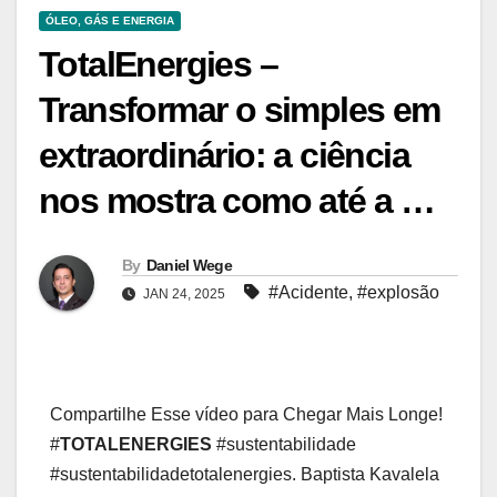
ÓLEO, GÁS E ENERGIA
TotalEnergies –
Transformar o simples em
extraordinário: a ciência
nos mostra como até a …
By
Daniel Wege
#Acidente
,
#explosão
JAN 24, 2025
Compartilhe Esse vídeo para Chegar Mais Longe!
#
TOTALENERGIES
#sustentabilidade
#sustentabilidadetotalenergies. Baptista Kavalela