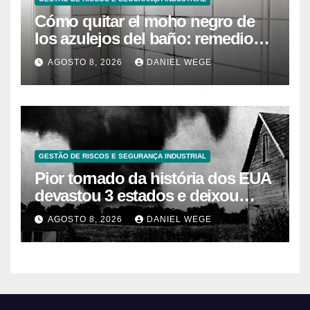
Cómo quitar el moho negro de
los azulejos del baño: remedios
caseros efectivos
AGOSTO 8, 2026
DANIEL WEGE
GESTÃO DE RISCOS E SEGURANÇA INDUSTRIAL
Pior tornado da história dos EUA
devastou 3 estados e deixou
centenas de mortos
AGOSTO 8, 2026
DANIEL WEGE