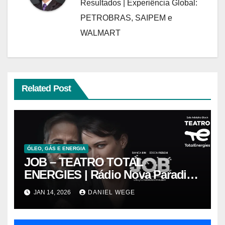
Resultados | Experiência Global:
PETROBRAS, SAIPEM e
WALMART
Related Post
ÓLEO, GÁS E ENERGIA
JOB – TEATRO TOTAL
ENERGIES | Rádio Nova Paradiso
FM
JAN 14, 2026
DANIEL WEGE