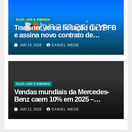
ÓLEO, GÁS E ENERGIA
Tradener vence licitação da YPFB
e assina novo contrato de
suprimento de gás natural para o
JAN 14, 2026
DANIEL WEGE
Brasil
ÓLEO, GÁS E ENERGIA
Vendas mundiais da Mercedes-
Benz caem 10% em 2025 –
Impala.pt
JAN 12, 2026
DANIEL WEGE