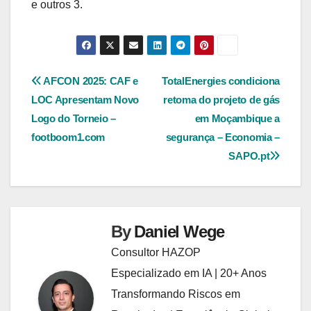
e outros 3.
Navegação
AFCON 2025: CAF e
TotalEnergies condiciona
LOC Apresentam Novo
retoma do projeto de gás
de
Logo do Torneio –
em Moçambique a
Post
footboom1.com
segurança – Economia –
SAPO.pt
By
Daniel Wege
Consultor HAZOP
Especializado em IA | 20+ Anos
Transformando Riscos em