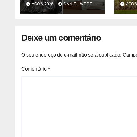
interditados em
açúca
AGO 6, 2026
DANIEL WEGE
AGO 6
Campinas superam
quin
2025
Deixe um comentário
O seu endereço de e-mail não será publicado.
Campo
Comentário
*