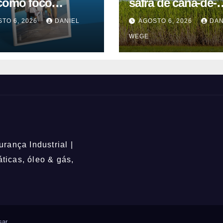
como foco
safra de cana-de-
ação, educação e
açúcar 2026/27 – 1ª
TO 6, 2026
DANIEL
AGOSTO 6, 2026
DAN
quinzenas de jun
WEGE
rança Industrial |
icas, óleo & gás,
ar
.