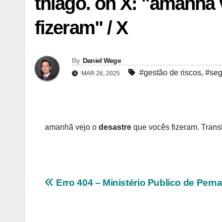
thiago. on X: "amanhã 
fizeram" / X
By
Daniel Wege
#gestão de riscos
,
#seg
MAR 26, 2025
amanhã vejo o
desastre
que vocês fizeram. Transla
Navegação
Erro 404 – Ministério Publico de Per
de