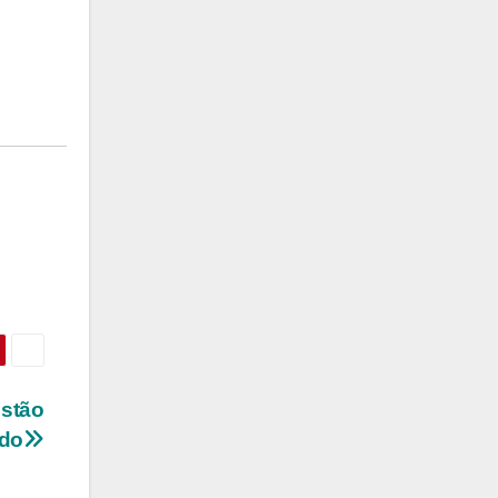
estão
odo