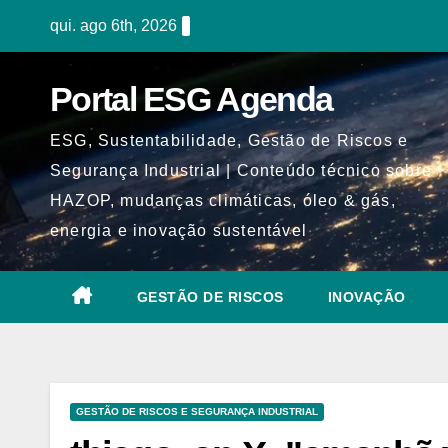
Skip
qui. ago 6th, 2026
to
content
Portal ESG Agenda
ESG, Sustentabilidade, Gestão de Riscos e
Segurança Industrial | Conteúdo técnico sobre
HAZOP, mudanças climáticas, óleo & gás,
energia e inovação sustentável
GESTÃO DE RISCOS
INOVAÇÃO
GESTÃO DE RISCOS E SEGURANÇA INDUSTRIAL