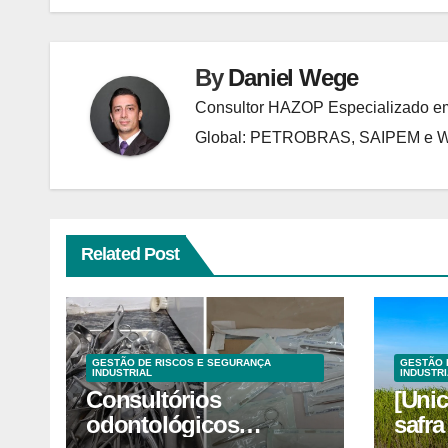
Post
By
Daniel Wege
Consultor HAZOP Especializado em
Global: PETROBRAS, SAIPEM e
Related Post
GESTÃO DE RISCOS E SEGURANÇA
GESTÃO 
INDUSTRIAL
INDUSTRI
Consultórios
[Unic
odontológicos
safra