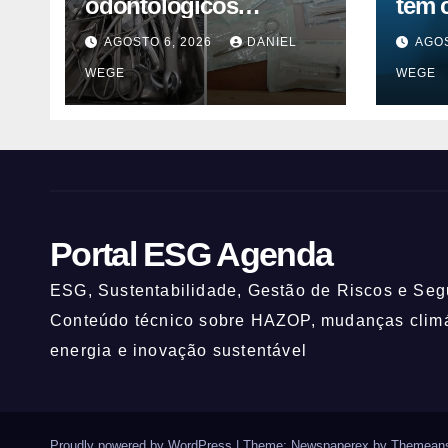
odontológicos
tem 
interditados em
inov
AGOSTO 6, 2026
DANIEL
AGOS
Campinas superam
ESG
WEGE
WEGE
2025
Portal ESG Agenda
ESG, Sustentabilidade, Gestão de Riscos e Segu
Conteúdo técnico sobre HAZOP, mudanças climát
energia e inovação sustentável
Proudly powered by WordPress
|
Theme: Newspaperex by
Themeans