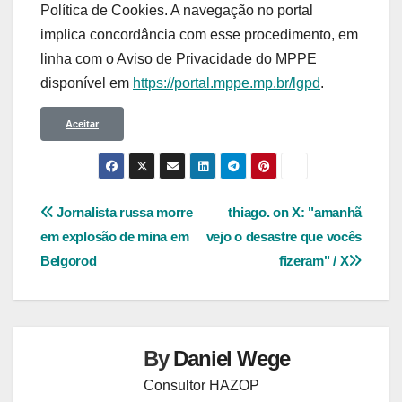
Política de Cookies. A navegação no portal
implica concordância com esse procedimento, em
linha com o Aviso de Privacidade do MPPE
disponível em
https://portal.mppe.mp.br/lgpd
.​​​​​​​
Aceitar
Navegação
Jornalista russa morre
thiago. on X: "amanhã
em explosão de mina em
vejo o desastre que vocês
de
Belgorod
fizeram" / X
Post
By
Daniel Wege
Consultor HAZOP