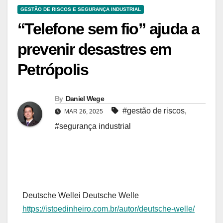
GESTÃO DE RISCOS E SEGURANÇA INDUSTRIAL
“Telefone sem fio” ajuda a
prevenir desastres em
Petrópolis
By
Daniel Wege
#gestão de riscos
,
MAR 26, 2025
#segurança industrial
Deutsche Welle
i
Deutsche Welle
https://istoedinheiro.com.br/autor/deutsche-welle/