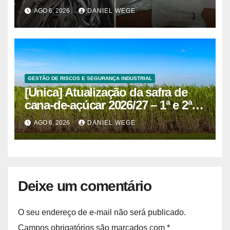
superam 2025
AGO 6, 2026
DANIEL WEGE
GESTÃO DE RISCOS E SEGURANÇA INDUSTRIAL
[Unica] Atualização da safra de
cana-de-açúcar 2026/27 – 1ª e 2ª
quinzenas de junho
AGO 6, 2026
DANIEL WEGE
Deixe um comentário
O seu endereço de e-mail não será publicado.
Campos obrigatórios são marcados com
*