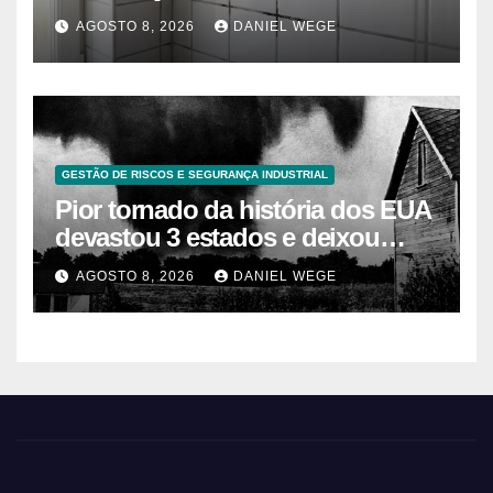
caseros efectivos
AGOSTO 8, 2026
DANIEL WEGE
GESTÃO DE RISCOS E SEGURANÇA INDUSTRIAL
Pior tornado da história dos EUA
devastou 3 estados e deixou
centenas de mortos
AGOSTO 8, 2026
DANIEL WEGE