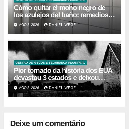
Cómo quitar el moho negro de
los azulejos del baño: remedios
caseros efectivos
AGO 8, 2026
DANIEL WEGE
GESTÃO DE RISCOS E SEGURANÇA INDUSTRIAL
Pior tornado da história dos EUA
devastou 3 estados e deixou
centenas de mortos
AGO 8, 2026
DANIEL WEGE
Deixe um comentário