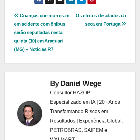
Navegação
Crianças que morreram
Os efeitos desolados da
em acidente com ônibus
seca em Portugal
de
serão sepultadas nesta
Post
quinta (10) em Araguari
(MG) – Noticias R7
By
Daniel Wege
Consultor HAZOP
Especializado em IA | 20+ Anos
Transformando Riscos em
Resultados | Experiência Global:
PETROBRAS, SAIPEM e
WALMART