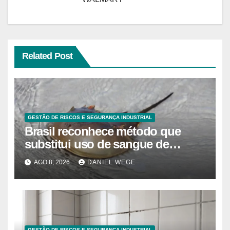
Related Post
GESTÃO DE RISCOS E SEGURANÇA INDUSTRIAL
Brasil reconhece método que
substitui uso de sangue de
caranguejo-ferradura em testes
AGO 8, 2026
DANIEL WEGE
farmacêuticos
GESTÃO DE RISCOS E SEGURANÇA INDUSTRIAL