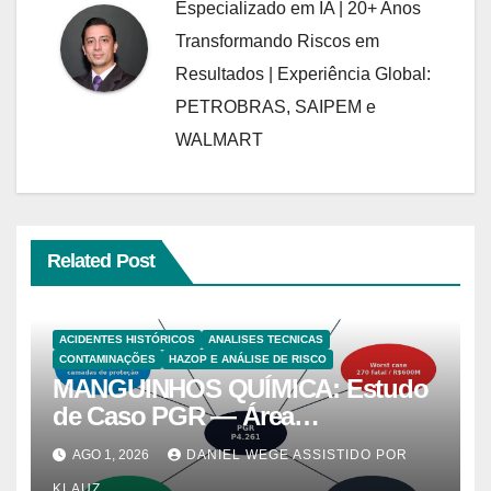
Especializado em IA | 20+ Anos
Transformando Riscos em
Resultados | Experiência Global:
PETROBRAS, SAIPEM e
WALMART
Related Post
ACIDENTES HISTÓRICOS
ANALISES TECNICAS
CONTAMINAÇÕES
HAZOP E ANÁLISE DE RISCO
MANGUINHOS QUÍMICA: Estudo
de Caso PGR — Área
Contaminada Prioridade A em
AGO 1, 2026
DANIEL WEGE ASSISTIDO POR
Campinas (CETESB P4.261)
KLAUZ