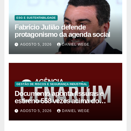
ESG E SUSTENTABILIDADE
Fabrício Julião defende
protagonismo da agenda social
AGOSTO 5, 2026
DANIEL WEGE
GESTÃO DE RISCOS E SEGURANÇA INDUSTRIAL
Documento aponta fissuras e
estireno 558 vezes acima do
limite após vazamento em
AGOSTO 5, 2026
DANIEL WEGE
Manaus