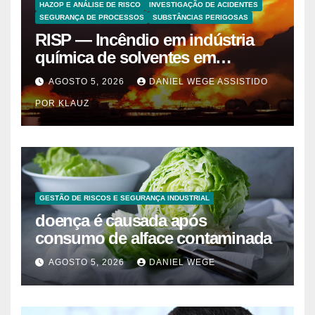
HAZOP E ANÁLISE DE RISCO
INVESTIGAÇÃO DE ACIDENTES
SEGURANÇA DE PROCESSOS
SUBSTÂNCIAS PERIGOSAS
RISP — Incêndio em indústria
química de solventes em
Itaquaquecetuba/SP
AGOSTO 5, 2026
DANIEL WEGE ASSISTIDO
(UNIQUIMA/Quema)
POR KLAUZ
GESTÃO DE RISCOS E SEGURANÇA INDUSTRIAL
doença é causada após
consumo de alface contaminada
AGOSTO 5, 2026
DANIEL WEGE