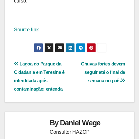
curso.
Source link
Navegação
Lagoa do Parque da
Chuvas fortes devem
Cidadania em Teresina é
seguir até o final de
de
interditada após
semana no país
Post
contaminação; entenda
By
Daniel Wege
Consultor HAZOP