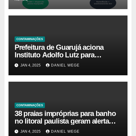
CONTAMINAÇÕES
Prefeitura de Guarujá aciona
Instituto Adolfo Lutz para
identificar causas da virose em
JAN 4, 2025
DANIEL WEGE
moradores e turistas – Notícias
das Praias
CONTAMINAÇÕES
38 praias impróprias para banho
no litoral paulista geram alerta
ambiental e de saúde pública
JAN 4, 2025
DANIEL WEGE