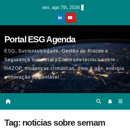
Skip
sex. ago 7th, 2026
to
content
Portal ESG Agenda
ESG, Sustentabilidade, Gestão de Riscos e
Segurança Industrial | Conteúdo técnico sobre
HAZOP, mudanças climáticas, óleo & gás, energia
e inovação sustentável
Tag:
noticias sobre semam