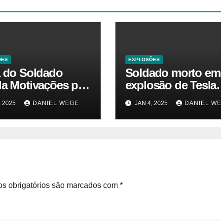
ÕES
EXPLOSÕES
a do Soldado
Soldado morto em
la Motivações por
explosão de Tesla
 da Explosão do
sofria de estresse 
, 2025
DANIEL WEGE
JAN 4, 2025
DANIEL W
rtruck em Las
traumático e temia
 – Gazeta Brasil
‘colapso’ dos EUA
s obrigatórios são marcados com
*