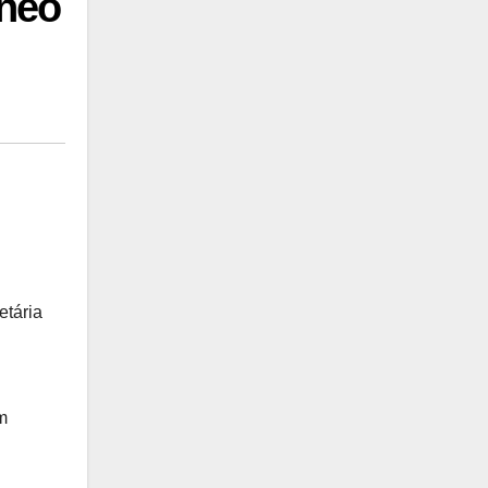
âneo
etária
m