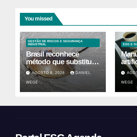
You missed
GESTÃO DE RISCOS E SEGURANÇA
INDUSTRIAL
ESG E S
Brasil reconhece
Manua
método que substitui
artif
uso de sangue de
orie
AGOSTO 8, 2026
DANIEL
AGOS
caranguejo-ferradura
WEGE
WEGE
em testes
farmacêuticos