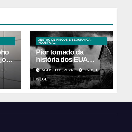
GESTÃO DE RISCOS E SEGURANÇA
INDUSTRIAL
oho
Pior tornado da
ejos
história dos EUA
s
devastou 3 estados e
IEL
AGOSTO 8, 2026
DANIEL
deixou centenas de
WEGE
mortos