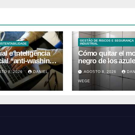
GESTÃO DE RISCOS E SEGURANÇA
USTENTABILIDADE
INDUSTRIAL
l e inteligência
Cómo quitar el m
icial “anti-washing”
negro de los azul
ntam empresas
del baño: remedio
TO 8, 2026
DANIEL
AGOSTO 8, 2026
DAN
caseros efectivos
WEGE