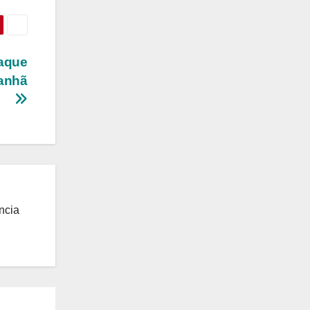
taque
Manhã
ncia