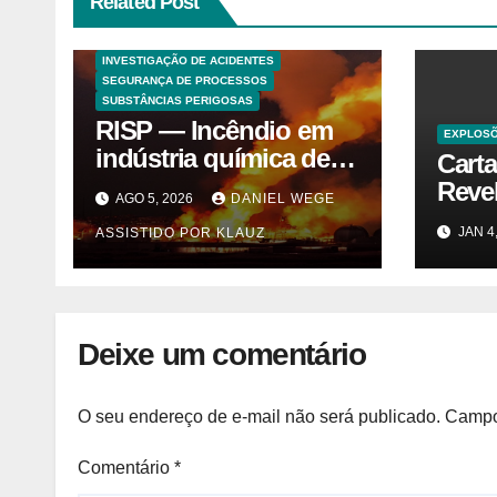
Related Post
ANALISES TECNICAS
EXPLOSÕES
HAZOP E ANÁLISE DE RISCO
INVESTIGAÇÃO DE ACIDENTES
SEGURANÇA DE PROCESSOS
SUBSTÂNCIAS PERIGOSAS
RISP — Incêndio em
EXPLOS
indústria química de
Cart
solventes em
Reve
AGO 5, 2026
DANIEL WEGE
Itaquaquecetuba/SP
Trás
JAN 4
ASSISTIDO POR KLAUZ
(UNIQUIMA/Quema)
Cybe
Vegas
Deixe um comentário
O seu endereço de e-mail não será publicado.
Campo
Comentário
*