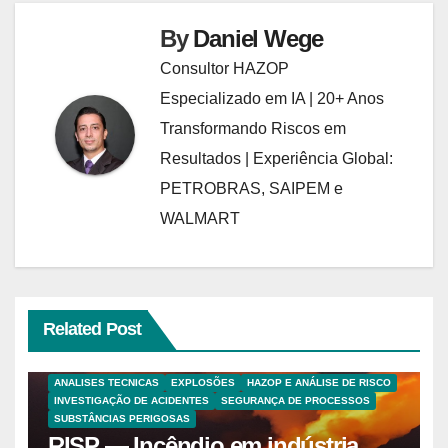
By
Daniel Wege
Consultor HAZOP
Especializado em IA | 20+ Anos
Transformando Riscos em
Resultados | Experiência Global:
PETROBRAS, SAIPEM e
WALMART
Related Post
ANALISES TECNICAS
EXPLOSÕES
HAZOP E ANÁLISE DE RISCO
INVESTIGAÇÃO DE ACIDENTES
SEGURANÇA DE PROCESSOS
SUBSTÂNCIAS PERIGOSAS
RISP — Incêndio em indústria