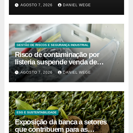
80 anos – Sincovaga Notícias
AGOSTO 7, 2026
DANIEL WEGE
GESTÃO DE RISCOS E SEGURANÇA INDUSTRIAL
Risco de contaminação por
listeria suspende venda de
mirtilos em fábricas da América
AGOSTO 7, 2026
DANIEL WEGE
do Norte – Mix Vale
ESG E SUSTENTABILIDADE
Exposição da banca a setores
que contribuem para as