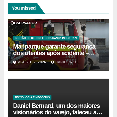
You missed
GESTÃO DE RISCOS E SEGURANÇA INDUSTRIAL
Mariparque garante segurança
dos utentes após acidente –
Observador
AGOSTO 7, 2026
DANIEL WEGE
TECNOLOGIA E NEGÓCIOS
Daniel Bernard, um dos maiores
visionários do varejo, faleceu aos