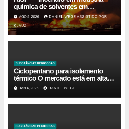
química de solventes em
Itaquaquecetuba/SP
AGO 5, 2026
DANIEL WEGE ASSISTIDO POR
(UNIQUIMA/Quema)
KLAUZ
SUBSTÂNCIAS PERIGOSAS
Ciclopentano para isolamento
térmico O mercado está em alta
agora. Vamos entender o
JAN 4, 2025
DANIEL WEGE
tamanho do mercado, a
participação e a previsão até 2032
– Cambada de Críticos
SUBSTÂNCIAS PERIGOSAS