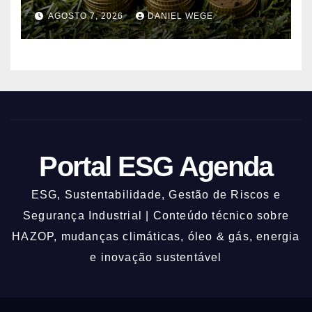
alterações climáticas mantém-se
AGOSTO 7, 2026
DANIEL WEGE
nos 62%
Portal ESG Agenda
ESG, Sustentabilidade, Gestão de Riscos e
Segurança Industrial | Conteúdo técnico sobre
HAZOP, mudanças climáticas, óleo & gás, energia
e inovação sustentável