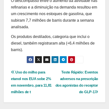
O descompasso entre o aumento da atividade nas
refinarias e a diminuição na demanda resultou em
um crescimento nos estoques de gasolina, que
subiram 7,7 milhões de barris durante a semana
analisada.
Os produtos destilados, categoria que inclui o
diesel, também registraram alta (+6,4 milhões de
barris).
Navegação
Uso do milho para
Teste Rápido: Eventos
etanol nos EUA sobe 2%
adversos na prescrição
de
em novembro, para 11,81
dos agonistas do receptor
Post
milhões de t
do GLP-1