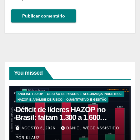
You missed
ANÁLISE HAZOP
GESTÃO DE RISCOS E SEGURANÇA INDUSTRIAL
HAZOP E ANÁLISE DE RISCO
QUANTITATIVO E GESTÃO
Déficit de líderes HAZOP no
Brasil: faltam 1.300 a 1.600
líderes-ano para 5.265 plantas de
AGOSTO 6, 2026
DANIEL WEGE ASSISTIDO
alto risco
POR KLAUZ