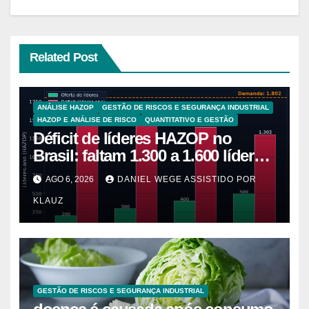
Related Post
ANÁLISE HAZOP
GESTÃO DE RISCOS E SEGURANÇA INDUSTRIAL
HAZOP E ANÁLISE DE RISCO
QUANTITATIVO E GESTÃO
Déficit de líderes HAZOP no
Brasil: faltam 1.300 a 1.600 líderes-
ano para 5.265 plantas de alto
AGO 6, 2026
DANIEL WEGE ASSISTIDO POR
risco
KLAUZ
GESTÃO DE RISCOS E SEGURANÇA INDUSTRIAL