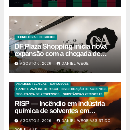
TECNOLOGIA E NEGÓCIOS
DF Plaza Shopping inicia nova
expansão com a chegada de
grandes marcas e inauguração
AGOSTO 6, 2026
DANIEL WEGE
de espaço infantil – Dicas da
Capital
ANALISES TECNICAS
EXPLOSÕES
HAZOP E ANÁLISE DE RISCO
INVESTIGAÇÃO DE ACIDENTES
SEGURANÇA DE PROCESSOS
SUBSTÂNCIAS PERIGOSAS
RISP — Incêndio em indústria
química de solventes em
Itaquaquecetuba/SP
AGOSTO 5, 2026
DANIEL WEGE ASSISTIDO
(UNIQUIMA/Quema)
POR KLAUZ