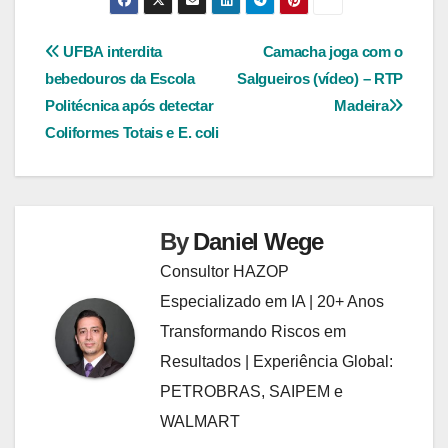
Navegação
UFBA interdita
Camacha joga com o
bebedouros da Escola
Salgueiros (vídeo) – RTP
de
Politécnica após detectar
Madeira
Post
Coliformes Totais e E. coli
By
Daniel Wege
Consultor HAZOP
Especializado em IA | 20+ Anos
Transformando Riscos em
Resultados | Experiência Global:
PETROBRAS, SAIPEM e
WALMART