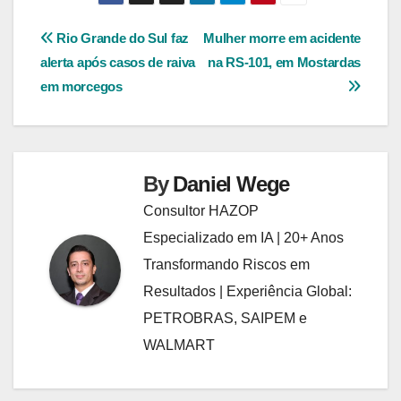
Reading
Navegação
Rio Grande do Sul faz
Mulher morre em acidente
alerta após casos de raiva
na RS-101, em Mostardas
de
em morcegos
Post
By
Daniel Wege
Consultor HAZOP
Especializado em IA | 20+ Anos
Transformando Riscos em
Resultados | Experiência Global:
PETROBRAS, SAIPEM e
WALMART