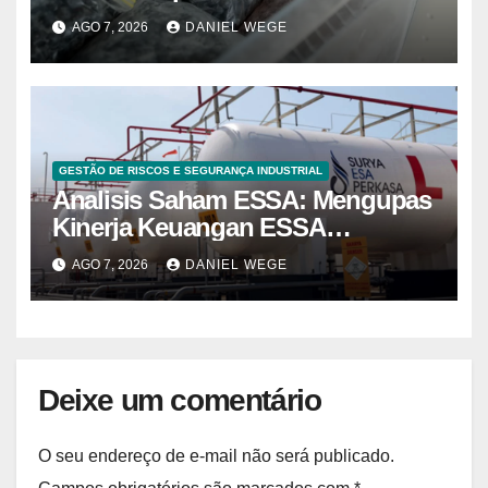
mirtilos em fábricas da América
AGO 7, 2026
DANIEL WEGE
do Norte – Mix Vale
GESTÃO DE RISCOS E SEGURANÇA INDUSTRIAL
Analisis Saham ESSA: Mengupas
Kinerja Keuangan ESSA
Semester I 2026
AGO 7, 2026
DANIEL WEGE
Deixe um comentário
O seu endereço de e-mail não será publicado.