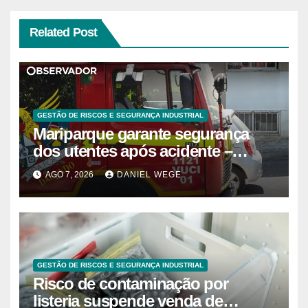
Related Post
GESTÃO DE RISCOS E SEGURANÇA INDUSTRIAL
Mariparque garante segurança
dos utentes após acidente –
Observador
AGO 7, 2026
DANIEL WEGE
GESTÃO DE RISCOS E SEGURANÇA INDUSTRIAL
Risco de contaminação por
listeria suspende venda de