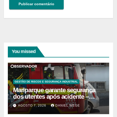
You missed
GESTÃO DE RISCOS E SEGURANÇA INDUSTRIAL
Mariparque garante segurança
dos utentes após acidente –
Observador
AGOSTO 7, 2026
DANIEL WEGE