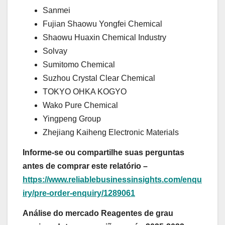
Sanmei
Fujian Shaowu Yongfei Chemical
Shaowu Huaxin Chemical Industry
Solvay
Sumitomo Chemical
Suzhou Crystal Clear Chemical
TOKYO OHKA KOGYO
Wako Pure Chemical
Yingpeng Group
Zhejiang Kaiheng Electronic Materials
Informe-se ou compartilhe suas perguntas
antes de comprar este relatório –
https://www.reliablebusinessinsights.com/enqu
iry/pre-order-enquiry/1289061
Análise do mercado Reagentes de grau