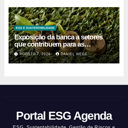
ESG E SUSTENTABILIDADE
Exposição da banca a setores
que contribuem para as
alterações climáticas mantém-se
AGOSTO 7, 2026
DANIEL WEGE
nos 62%
Portal ESG Agenda
ESG, Sustentabilidade, Gestão de Riscos e