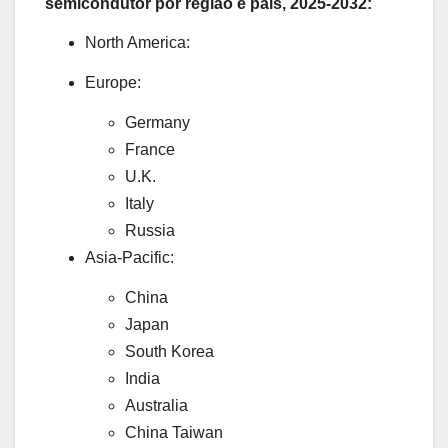
semicondutor por região e país, 2025-2032:
North America:
Europe:
Germany
France
U.K.
Italy
Russia
Asia-Pacific:
China
Japan
South Korea
India
Australia
China Taiwan