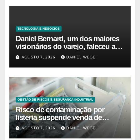
TECNOLOGIA E NEGÓCIOS
Daniel Bernard, um dos maiores
visionários do varejo, faleceu aos
80 anos – Sincovaga Notícias
AGOSTO 7, 2026
DANIEL WEGE
GESTÃO DE RISCOS E SEGURANÇA INDUSTRIAL
Risco de contaminação por
listeria suspende venda de
mirtilos em fábricas da América
AGOSTO 7, 2026
DANIEL WEGE
do Norte – Mix Vale