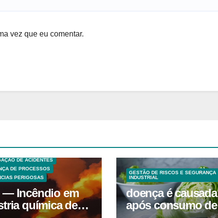
ma vez que eu comentar.
S TECNICAS
EXPLOSÕES
 ANÁLISE DE RISCO
GAÇÃO DE ACIDENTES
NÇA DE PROCESSOS
GESTÃO DE RISCOS E SEGURANÇA
CIAS PERIGOSAS
INDUSTRIAL
 — Incêndio em
doença é causada
stria química de
após consumo de
entes em
alface contamina