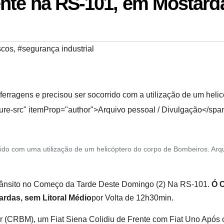
nte na RS-101, em Mostard
scos
,
#segurança industrial
rragens e precisou ser socorrido com a utilização de um helic
ure-src" itemProp="author">Arquivo pessoal / Divulgação</spa
do com uma utilização de um helicóptero do corpo de Bombeiros.
Arq
rânsito no Começo da Tarde Deste Domingo (2) Na RS-101.
Ó 
ardas, sem Litoral Médio
por Volta de 12h30min.
 (CRBM), um Fiat Siena Colidiu de Frente com Fiat Uno Após 