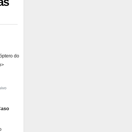
as
óptero do
n>
uivo
Caso
o