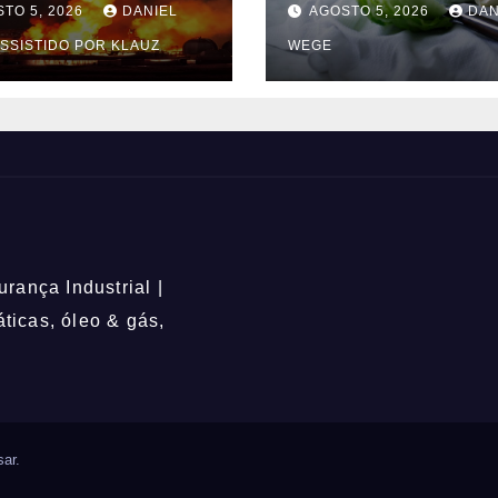
TO 5, 2026
DANIEL
AGOSTO 5, 2026
DAN
uaquecetuba/SP
SSISTIDO POR KLAUZ
WEGE
QUIMA/Quema)
rança Industrial |
icas, óleo & gás,
ar
.