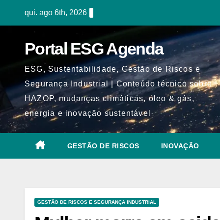
Skip
qui. ago 6th, 2026
to
content
Portal ESG Agenda
ESG, Sustentabilidade, Gestão de Riscos e
Segurança Industrial | Conteúdo técnico sobre
HAZOP, mudanças climáticas, óleo & gás,
energia e inovação sustentável
GESTÃO DE RISCOS
INOVAÇÃO
GESTÃO DE RISCOS E SEGURANÇA INDUSTRIAL