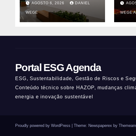
AGOSTO 6, 2026
DANIEL
AGOS
grandes marcas e
Itaq
WEGE
WEGE A
inauguração de
(UNI
espaço infantil – Dicas
da Capital
Portal ESG Agenda
ESG, Sustentabilidade, Gestão de Riscos e Segu
Conteúdo técnico sobre HAZOP, mudanças climát
energia e inovação sustentável
Proudly powered by WordPress
|
Theme: Newspaperex by
Themeans