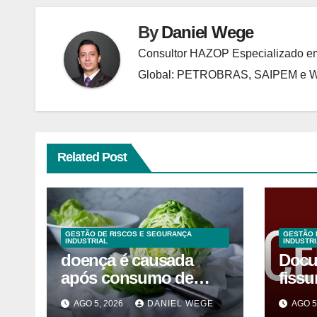
By
Daniel Wege
Consultor HAZOP Especializado em
Global: PETROBRAS, SAIPEM e
Related Post
GESTÃO DE RISCOS E SEGURANÇA
GESTÃO 
INDUSTRIAL
INDUSTRI
doença é causada
Docu
após consumo de
fissu
alface contaminada
vezes
AGO 5, 2026
DANIEL WEGE
AGO 5
após