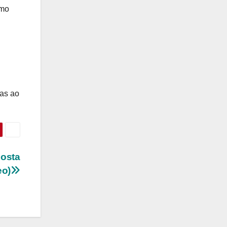
omo
as ao
costa
eo)