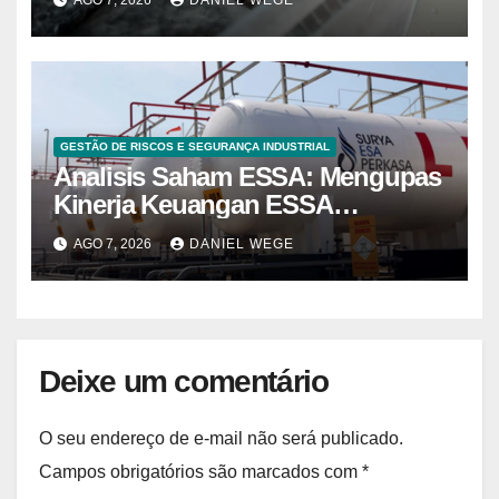
AGO 7, 2026
DANIEL WEGE
do Norte – Mix Vale
GESTÃO DE RISCOS E SEGURANÇA INDUSTRIAL
Analisis Saham ESSA: Mengupas
Kinerja Keuangan ESSA
Semester I 2026
AGO 7, 2026
DANIEL WEGE
Deixe um comentário
O seu endereço de e-mail não será publicado.
Campos obrigatórios são marcados com
*