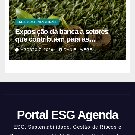
ESG E SUSTENTABILIDADE
Exposição da banca a setores
que contribuem para as
alterações climáticas mantém-se
AGOSTO 7, 2026
DANIEL WEGE
nos 62%
Portal ESG Agenda
ESG, Sustentabilidade, Gestão de Riscos e