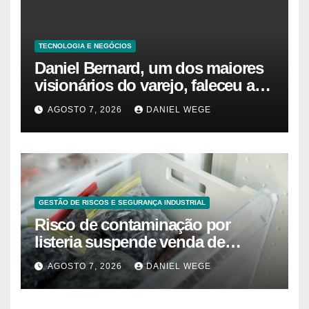
TECNOLOGIA E NEGÓCIOS
Daniel Bernard, um dos maiores
visionários do varejo, faleceu aos
80 anos – Sincovaga Notícias
AGOSTO 7, 2026
DANIEL WEGE
GESTÃO DE RISCOS E SEGURANÇA INDUSTRIAL
Risco de contaminação por
listeria suspende venda de
mirtilos em fábricas da América
AGOSTO 7, 2026
DANIEL WEGE
do Norte – Mix Vale