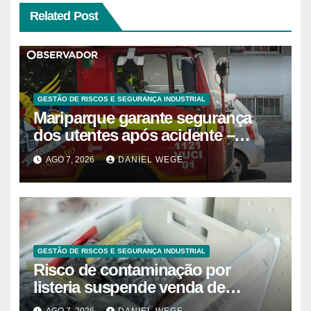
Related Post
GESTÃO DE RISCOS E SEGURANÇA INDUSTRIAL
Mariparque garante segurança
dos utentes após acidente –
Observador
AGO 7, 2026
DANIEL WEGE
GESTÃO DE RISCOS E SEGURANÇA INDUSTRIAL
Risco de contaminação por
listeria suspende venda de
mirtilos em fábricas da América