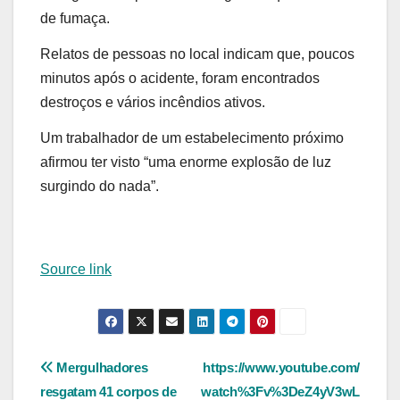
de fumaça.
Relatos de pessoas no local indicam que, poucos
minutos após o acidente, foram encontrados
destroços e vários incêndios ativos.
Um trabalhador de um estabelecimento próximo
afirmou ter visto “uma enorme explosão de luz
surgindo do nada”.
Source link
Navegação
Mergulhadores
https://www.youtube.com/
resgatam 41 corpos de
watch%3Fv%3DeZ4yV3wL