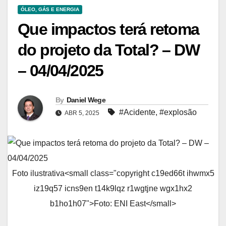
ÓLEO, GÁS E ENERGIA
Que impactos terá retoma
do projeto da Total? – DW
– 04/04/2025
By
Daniel Wege
#Acidente
,
#explosão
ABR 5, 2025
Foto ilustrativa<small class="copyright c19ed66t ihwmx5
iz19q57 icns9en t14k9lqz r1wgtjne wgx1hx2
b1ho1h07">Foto: ENI East</small>