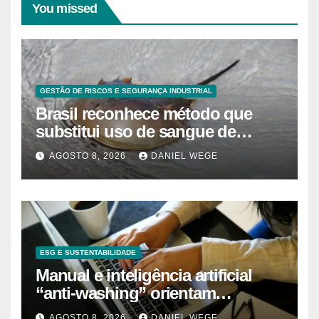
You missed
GESTÃO DE RISCOS E SEGURANÇA INDUSTRIAL
Brasil reconhece método que
substitui uso de sangue de
caranguejo-ferradura em testes
AGOSTO 8, 2026
DANIEL WEGE
farmacêuticos
ESG E SUSTENTABILIDADE
Manual e inteligência artificial
“anti-washing” orientam
empresas
AGOSTO 8, 2026
DANIEL WEGE