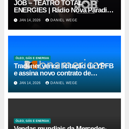
JOB – TEATRO TOTAL
ENERGIES | Rádio Nova Paradiso
FM
JAN 14, 2026
DANIEL WEGE
ÓLEO, GÁS E ENERGIA
Tradener vence licitação da YPFB
e assina novo contrato de
suprimento de gás natural para o
JAN 14, 2026
DANIEL WEGE
Brasil
ÓLEO, GÁS E ENERGIA
Vendas mundiais da Mercedes-