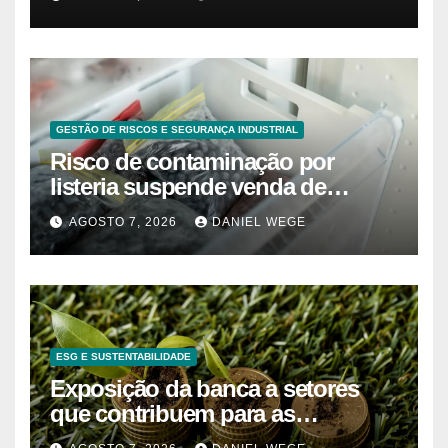
GESTÃO DE RISCOS E SEGURANÇA INDUSTRIAL
Risco de contaminação por
listeria suspende venda de
mirtilos em fábricas da América
AGOSTO 7, 2026
DANIEL WEGE
do Norte – Mix Vale
ESG E SUSTENTABILIDADE
Exposição da banca a setores
que contribuem para as
alterações climáticas mantém-se