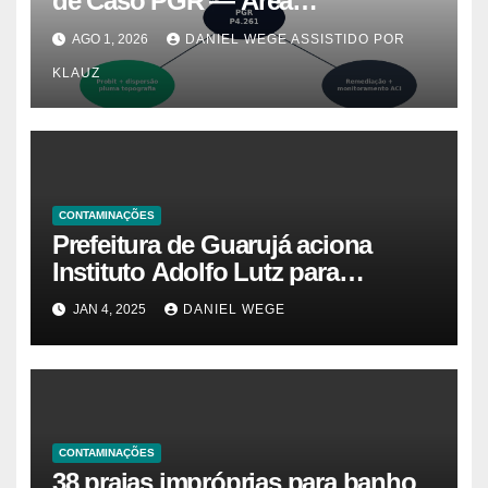
de Caso PGR — Área
Contaminada Prioridade A em
AGO 1, 2026
DANIEL WEGE ASSISTIDO POR
Campinas (CETESB P4.261)
KLAUZ
CONTAMINAÇÕES
Prefeitura de Guarujá aciona
Instituto Adolfo Lutz para
identificar causas da virose em
JAN 4, 2025
DANIEL WEGE
moradores e turistas – Notícias
das Praias
CONTAMINAÇÕES
38 praias impróprias para banho