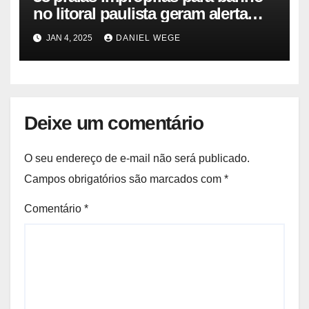
no litoral paulista geram alerta
ambiental e de saúde pública
JAN 4, 2025
DANIEL WEGE
Deixe um comentário
O seu endereço de e-mail não será publicado.
Campos obrigatórios são marcados com
*
Comentário
*