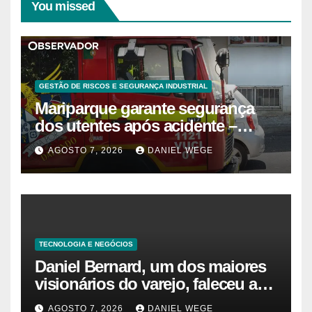
You missed
GESTÃO DE RISCOS E SEGURANÇA INDUSTRIAL
Mariparque garante segurança
dos utentes após acidente –
Observador
AGOSTO 7, 2026
DANIEL WEGE
TECNOLOGIA E NEGÓCIOS
Daniel Bernard, um dos maiores
visionários do varejo, faleceu aos
80 anos – Sincovaga Notícias
AGOSTO 7, 2026
DANIEL WEGE