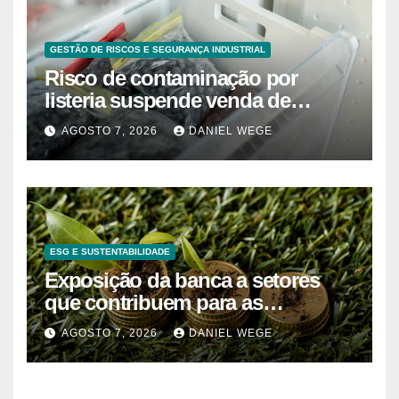
GESTÃO DE RISCOS E SEGURANÇA INDUSTRIAL
Risco de contaminação por
listeria suspende venda de
mirtilos em fábricas da América
AGOSTO 7, 2026
DANIEL WEGE
do Norte – Mix Vale
ESG E SUSTENTABILIDADE
Exposição da banca a setores
que contribuem para as
alterações climáticas mantém-se
AGOSTO 7, 2026
DANIEL WEGE
nos 62%