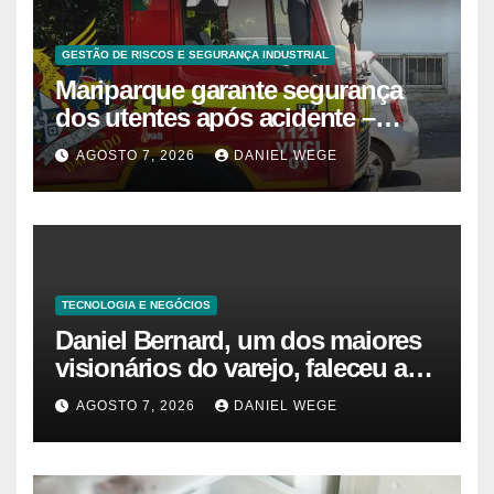
GESTÃO DE RISCOS E SEGURANÇA INDUSTRIAL
Mariparque garante segurança
dos utentes após acidente –
Observador
AGOSTO 7, 2026
DANIEL WEGE
TECNOLOGIA E NEGÓCIOS
Daniel Bernard, um dos maiores
visionários do varejo, faleceu aos
80 anos – Sincovaga Notícias
AGOSTO 7, 2026
DANIEL WEGE