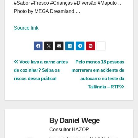
#Sabor #Fresco #Crianças #Diversão #Maputo …
Photo by MEGA Dreamland …
Source link
Navegação
Você lava a carne antes
Pelo menos 18 pessoas
de cozinhar? Saiba os
morreram em acidente de
de
riscos dessa prática!
autocarro no leste da
Post
Tailândia – RTP
By
Daniel Wege
Consultor HAZOP