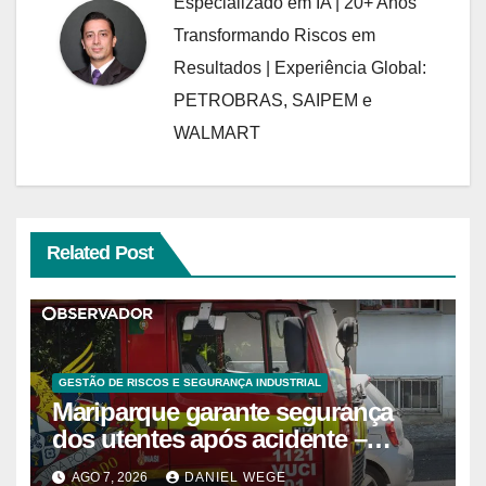
Especializado em IA | 20+ Anos
Transformando Riscos em
Resultados | Experiência Global:
PETROBRAS, SAIPEM e
WALMART
Related Post
GESTÃO DE RISCOS E SEGURANÇA INDUSTRIAL
Mariparque garante segurança
dos utentes após acidente –
Observador
AGO 7, 2026
DANIEL WEGE