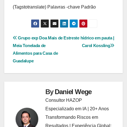
(Tagstotranslate) Palavras -chave Padrão
Navegação
Grupo exp Doa Mais de
Estreste hídrico em pauta |
Meia Tonelada de
Carol Kossling
de
Alimentos para Casa de
Post
Guadalupe
By
Daniel Wege
Consultor HAZOP
Especializado em IA | 20+ Anos
Transformando Riscos em
Resultados | Experiência Global: