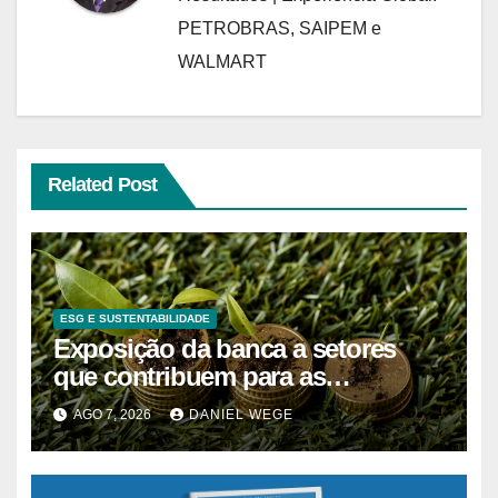
PETROBRAS, SAIPEM e
WALMART
Related Post
ESG E SUSTENTABILIDADE
Exposição da banca a setores
que contribuem para as
alterações climáticas mantém-se
AGO 7, 2026
DANIEL WEGE
nos 62%