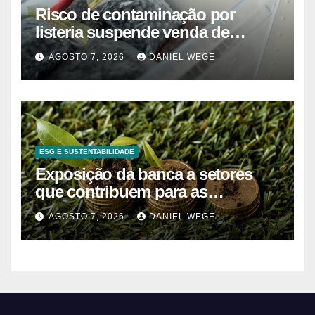
Risco de contaminação por
listeria suspende venda de
mirtilos em fábricas da América
AGOSTO 7, 2026
DANIEL WEGE
do Norte – Mix Vale
ESG E SUSTENTABILIDADE
Exposição da banca a setores
que contribuem para as
alterações climáticas mantém-se
AGOSTO 7, 2026
DANIEL WEGE
nos 62%