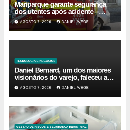
Mariparque garante segurança
dos utentes após acidente –
Observador
AGOSTO 7, 2026
DANIEL WEGE
TECNOLOGIA E NEGÓCIOS
Daniel Bernard, um dos maiores
visionários do varejo, faleceu aos
80 anos – Sincovaga Notícias
AGOSTO 7, 2026
DANIEL WEGE
GESTÃO DE RISCOS E SEGURANÇA INDUSTRIAL