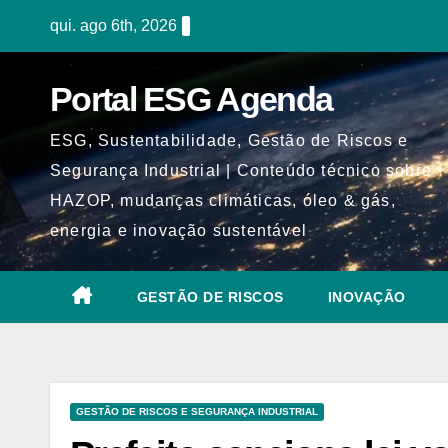
Skip
qui. ago 6th, 2026
to
content
Portal ESG Agenda
ESG, Sustentabilidade, Gestão de Riscos e
Segurança Industrial | Conteúdo técnico sobre
HAZOP, mudanças climáticas, óleo & gás,
energia e inovação sustentável
GESTÃO DE RISCOS
INOVAÇÃO
GESTÃO DE RISCOS E SEGURANÇA INDUSTRIAL