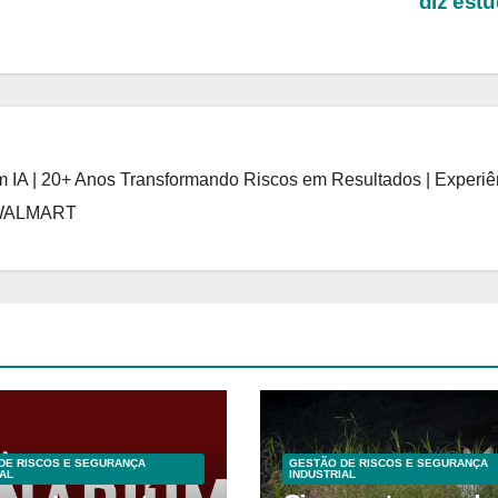
diz est
 IA | 20+ Anos Transformando Riscos em Resultados | Experiê
 WALMART
DE RISCOS E SEGURANÇA
GESTÃO DE RISCOS E SEGURANÇA
AL
INDUSTRIAL