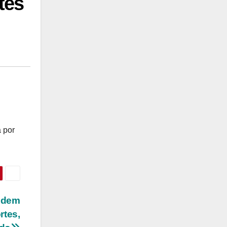
tes
a por
podem
rtes,