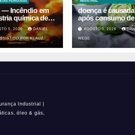
CIAS PERIGOSAS
INDUSTRIAL
 — Incêndio em
doença é causada
stria química de
após consumo de
entes em
alface contamina
TO 5, 2026
DANIEL
AGOSTO 5, 2026
DAN
uaquecetuba/SP
SSISTIDO POR KLAUZ
WEGE
QUIMA/Quema)
rança Industrial |
icas, óleo & gás,