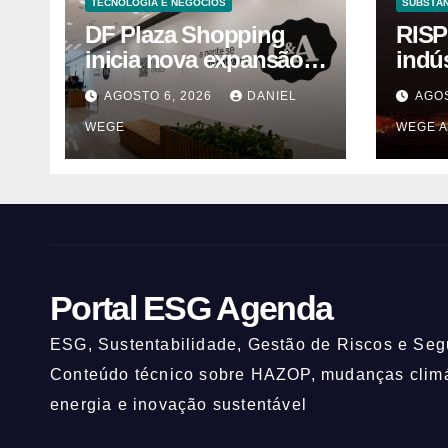
TECNOLOGIA E NEGÓCIOS
SUBSTÂN
DF Plaza Shopping
RISP
inicia nova expansão
indú
com a chegada de
solv
AGOSTO 6, 2026
DANIEL
AGOS
grandes marcas e
Itaq
WEGE
WEGE A
inauguração de
(UNI
espaço infantil – Dicas
da Capital
Portal ESG Agenda
ESG, Sustentabilidade, Gestão de Riscos e Segu
Conteúdo técnico sobre HAZOP, mudanças climát
energia e inovação sustentável