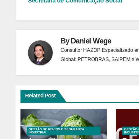
Secretaria de Comunicação Social
Post
By
Daniel Wege
Consultor HAZOP Especializado em
Global: PETROBRAS, SAIPEM e
Related Post
GESTÃO DE RISCOS E SEGURANÇA
GESTÃO 
INDUSTRIAL
INDUSTRI