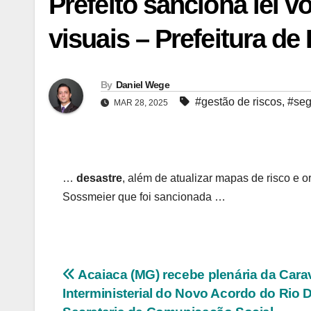
Prefeito sanciona lei v
visuais – Prefeitura de
By
Daniel Wege
#gestão de riscos
,
#seg
MAR 28, 2025
…
desastre
, além de atualizar mapas de risco e o
Sossmeier que foi sancionada …
Navegação
Acaiaca (MG) recebe plenária da Car
Interministerial do Novo Acordo do Rio
de