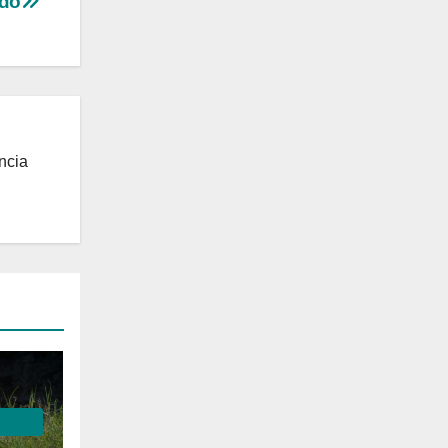
udo
ncia