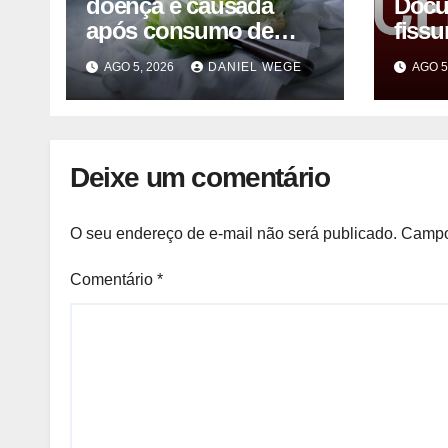
doença é causada
Docu
após consumo de
fissu
alface contaminada
vezes
AGO 5, 2026
DANIEL WEGE
AGO 5
após
Man
Deixe um comentário
O seu endereço de e-mail não será publicado.
Campo
Comentário
*