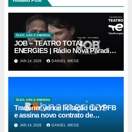
ÓLEO, GÁS E ENERGIA
JOB – TEATRO TOTAL
ENERGIES | Rádio Nova Paradiso
FM
JAN 14, 2026
DANIEL WEGE
ÓLEO, GÁS E ENERGIA
Tradener vence licitação da YPFB
e assina novo contrato de
suprimento de gás natural para o
JAN 14, 2026
DANIEL WEGE
Brasil