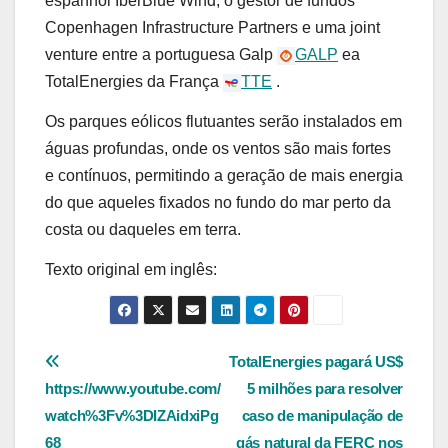
espanhol IberBlue Wind, o gestor de fundos
Copenhagen Infrastructure Partners e uma joint
venture entre a portuguesa Galp
GALP
ea
TotalEnergies da França
TTE
.
Os parques eólicos flutuantes serão instalados em
águas profundas, onde os ventos são mais fortes
e contínuos, permitindo a geração de mais energia
do que aqueles fixados no fundo do mar perto da
costa ou daqueles em terra.
Texto original em inglês:
Navegação
TotalEnergies pagará US$
https://www.youtube.com/
5 milhões para resolver
de
watch%3Fv%3DIZAidxiPg
caso de manipulação de
68
gás natural da FERC nos