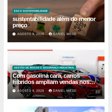
ESG E SUSTENTABILIDADE
sustentabilidade além do menor
preço
AGOSTO 9, 2026
DANIEL WEGE
GESTÃO DE RISCOS E SEGURANÇA INDUSTRIAL
Com gasolina cara, carros
híbridos ampliam vendas nos
EUA – 09/08/2026 – Economia
AGOSTO 9, 2026
DANIEL WEGE