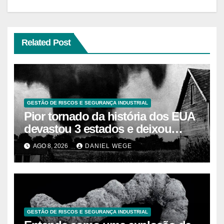
Related Post
GESTÃO DE RISCOS E SEGURANÇA INDUSTRIAL
Pior tornado da história dos EUA
devastou 3 estados e deixou
centenas de mortos
AGO 8, 2026
DANIEL WEGE
GESTÃO DE RISCOS E SEGURANÇA INDUSTRIAL