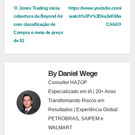
Navegação
Jones Trading inicia
https://www.youtube.com/
cobertura da Beyond Air
watch%3Fv%3Dka3vKMw
de
com classificação de
CA64
Post
Compra e meta de preço
de $1
By
Daniel Wege
Consultor HAZOP
Especializado em IA | 20+ Anos
Transformando Riscos em
Resultados | Experiência Global:
PETROBRAS, SAIPEM e
WALMART