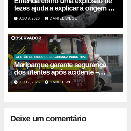
Entenda como uma explosão de
fezes ajuda a explicar a origem da
vida moderna
AGO 8, 2026
DANIEL WEGE
GESTÃO DE RISCOS E SEGURANÇA INDUSTRIAL
Mariparque garante segurança
dos utentes após acidente –
Observador
AGO 7, 2026
DANIEL WEGE
Deixe um comentário