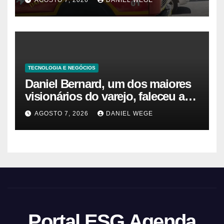
AGOSTO 7, 2026
DANIEL WEGE
TECNOLOGIA E NEGÓCIOS
Daniel Bernard, um dos maiores
visionários do varejo, faleceu aos
80 anos – Sincovaga Notícias
AGOSTO 7, 2026
DANIEL WEGE
Portal ESG Agenda