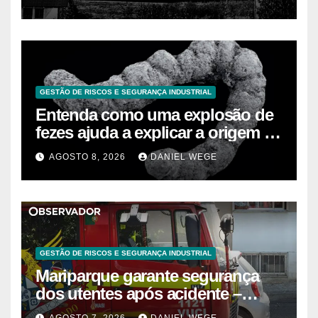
GESTÃO DE RISCOS E SEGURANÇA INDUSTRIAL
Entenda como uma explosão de
fezes ajuda a explicar a origem da
vida moderna
AGOSTO 8, 2026
DANIEL WEGE
GESTÃO DE RISCOS E SEGURANÇA INDUSTRIAL
Mariparque garante segurança
dos utentes após acidente –
Observador