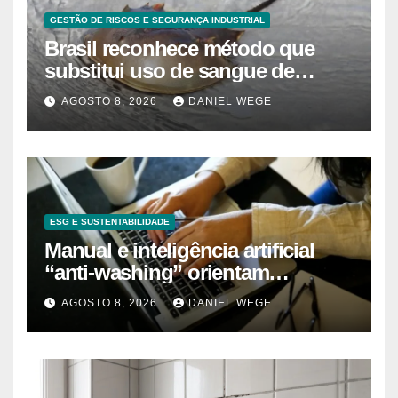
GESTÃO DE RISCOS E SEGURANÇA INDUSTRIAL
Brasil reconhece método que
substitui uso de sangue de
caranguejo-ferradura em testes
AGOSTO 8, 2026
DANIEL WEGE
farmacêuticos
ESG E SUSTENTABILIDADE
Manual e inteligência artificial
“anti-washing” orientam
empresas
AGOSTO 8, 2026
DANIEL WEGE