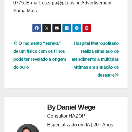
0775. E-mail: cs.srpa@pf.gov.br. Advertisement.
Saiba Mais.
Navegação
O momento “eureka”
Hospital Metropolitano
de um físico com os filhos
realiza simulado de
de
pode ter revelado a origem
atendimento a múltiplas
Post
do ouro
vítimas em situação de
desastre
By
Daniel Wege
Consultor HAZOP
Especializado em IA | 20+ Anos