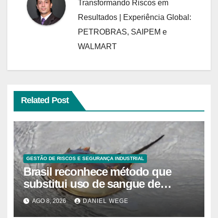
Transformando Riscos em
Resultados | Experiência Global:
PETROBRAS, SAIPEM e
WALMART
Related Post
GESTÃO DE RISCOS E SEGURANÇA INDUSTRIAL
Brasil reconhece método que
substitui uso de sangue de
caranguejo-ferradura em testes
AGO 8, 2026
DANIEL WEGE
farmacêuticos