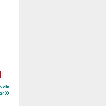
e
o dia
024