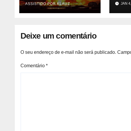
merc
JAN 4
ASSISTIDO POR KLAUZ
(UNIQUIMA/Quema)
agor
ente
do m
parti
Deixe um comentário
previ
Camb
O seu endereço de e-mail não será publicado.
Campo
Comentário
*