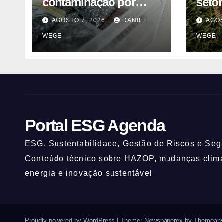
contaminação por
seto
listeria suspende
cont
AGOSTO 7, 2026
DANIEL
AGOS
venda de mirtilos em
alter
WEGE
WEGE
fábricas da América do
mant
Norte – Mix Vale
Portal ESG Agenda
ESG, Sustentabilidade, Gestão de Riscos e Segu
Conteúdo técnico sobre HAZOP, mudanças climát
energia e inovação sustentável
Proudly powered by WordPress
|
Theme: Newspaperex by
Themeans