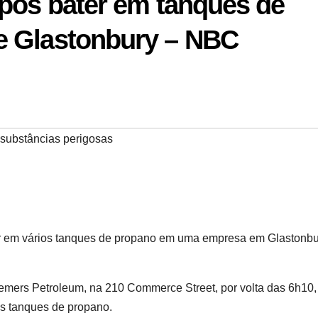
após bater em tanques de
e Glastonbury – NBC
substâncias perigosas
er em vários tanques de propano em uma empresa em Glastonbu
mers Petroleum, na 210 Commerce Street, por volta das 6h10,
os tanques de propano.