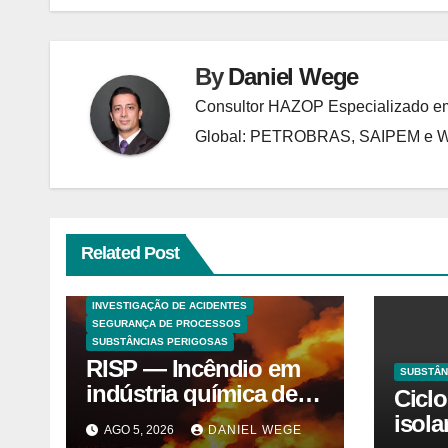
Post
By
Daniel Wege
Consultor HAZOP Especializado em
Global: PETROBRAS, SAIPEM e
Related Post
ANALISES TECNICAS
EXPLOSÕES
HAZOP E ANÁLISE DE RISCO
INVESTIGAÇÃO DE ACIDENTES
SEGURANÇA DE PROCESSOS
SUBSTÂNCIAS PERIGOSAS
RISP — Incêndio em
SUBSTÂN
indústria química de
Cicl
solventes em
isol
AGO 5, 2026
DANIEL WEGE
Itaquaquecetuba/SP