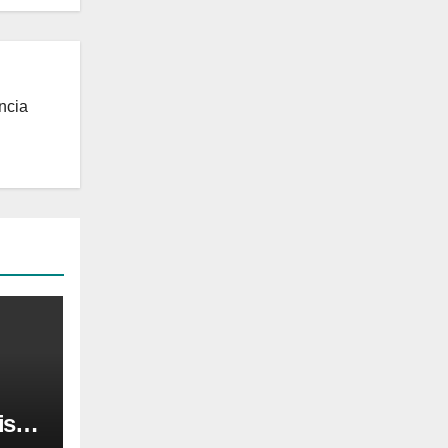
ncia
is