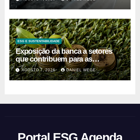
do Norte – Mix Vale
ESG E SUSTENTABILIDADE
Exposição da banca a setores
que contribuem para as
alterações climáticas mantém-se
AGOSTO 7, 2026
DANIEL WEGE
nos 62%
Portal ESG Agenda