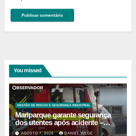
You missed
GESTÃO DE RISCOS E SEGURANÇA INDUSTRIAL
Mariparque garante segurança
dos utentes após acidente –
Observador
AGOSTO 7, 2026
DANIEL WEGE