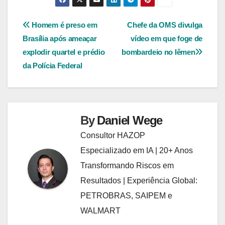
Navegação
Homem é preso em
Chefe da OMS divulga
Brasília após ameaçar
vídeo em que foge de
de
explodir quartel e prédio
bombardeio no Iêmen
Post
da Polícia Federal
By
Daniel Wege
Consultor HAZOP
Especializado em IA | 20+ Anos
Transformando Riscos em
Resultados | Experiência Global:
PETROBRAS, SAIPEM e
WALMART