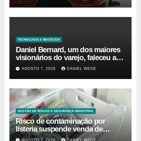
TECNOLOGIA E NEGÓCIOS
Daniel Bernard, um dos maiores
visionários do varejo, faleceu aos
80 anos – Sincovaga Notícias
AGOSTO 7, 2026
DANIEL WEGE
GESTÃO DE RISCOS E SEGURANÇA INDUSTRIAL
Risco de contaminação por
listeria suspende venda de
mirtilos em fábricas da América
AGOSTO 7, 2026
DANIEL WEGE