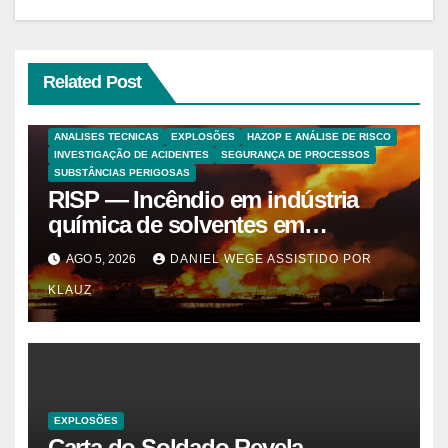
Related Post
ANALISES TECNICAS
EXPLOSÕES
HAZOP E ANÁLISE DE RISCO
INVESTIGAÇÃO DE ACIDENTES
SEGURANÇA DE PROCESSOS
SUBSTÂNCIAS PERIGOSAS
RISP — Incêndio em indústria
química de solventes em
Itaquaquecetuba/SP
AGO 5, 2026
DANIEL WEGE ASSISTIDO POR
(UNIQUIMA/Quema)
KLAUZ
EXPLOSÕES
Carta do Soldado Revela