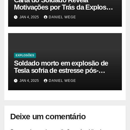
Motivações por Trás da Explosão
do Cybertruck em Las Vegas –
JAN 4, 2025
DANIEL WEGE
Gazeta Brasil
EXPLOSÕES
Soldado morto em explosão de
Tesla sofria de estresse pós-
traumático e temia ‘colapso’ dos
JAN 4, 2025
DANIEL WEGE
EUA
Deixe um comentário