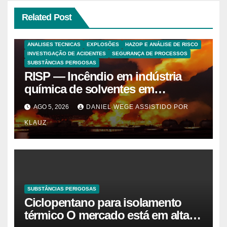
Related Post
ANALISES TECNICAS
EXPLOSÕES
HAZOP E ANÁLISE DE RISCO
INVESTIGAÇÃO DE ACIDENTES
SEGURANÇA DE PROCESSOS
SUBSTÂNCIAS PERIGOSAS
RISP — Incêndio em indústria
química de solventes em
Itaquaquecetuba/SP
AGO 5, 2026
DANIEL WEGE ASSISTIDO POR
(UNIQUIMA/Quema)
KLAUZ
SUBSTÂNCIAS PERIGOSAS
Ciclopentano para isolamento
térmico O mercado está em alta