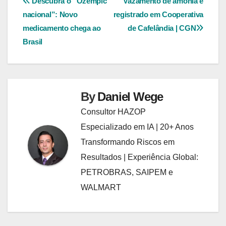
Navegação
Descubra o “Ozempic
Vazamento de amônia é
nacional”: Novo
registrado em Cooperativa
de
medicamento chega ao
de Cafelândia | CGN
Post
Brasil
By
Daniel Wege
Consultor HAZOP
Especializado em IA | 20+ Anos
Transformando Riscos em
Resultados | Experiência Global:
PETROBRAS, SAIPEM e
WALMART