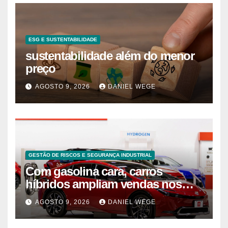
ESG E SUSTENTABILIDADE
sustentabilidade além do menor
preço
AGOSTO 9, 2026
DANIEL WEGE
GESTÃO DE RISCOS E SEGURANÇA INDUSTRIAL
Com gasolina cara, carros
híbridos ampliam vendas nos
EUA – 09/08/2026 – Economia
AGOSTO 9, 2026
DANIEL WEGE