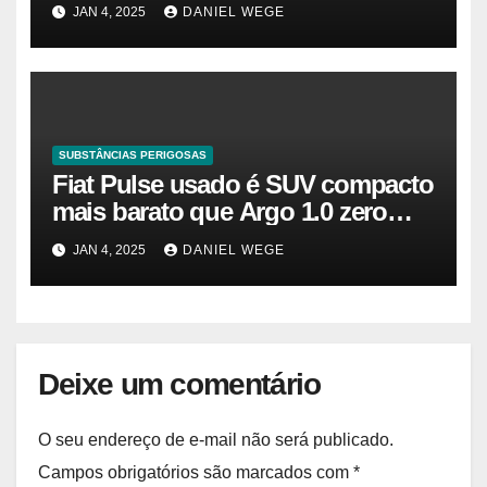
agora. Vamos entender o
JAN 4, 2025
DANIEL WEGE
tamanho do mercado, a
participação e a previsão até 2032
– Cambada de Críticos
SUBSTÂNCIAS PERIGOSAS
Fiat Pulse usado é SUV compacto
mais barato que Argo 1.0 zero
quilômetro
JAN 4, 2025
DANIEL WEGE
Deixe um comentário
O seu endereço de e-mail não será publicado.
Campos obrigatórios são marcados com
*