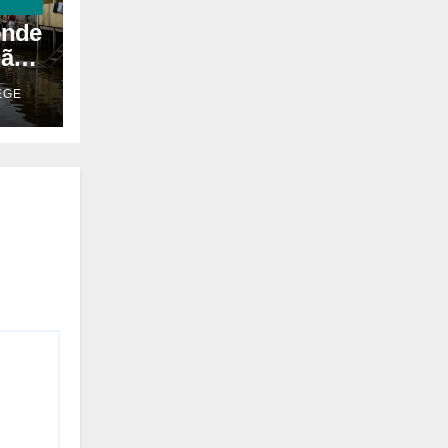
onde
não
EGE
as
m o
ro
 que
ica
 que
ixo
e a
que