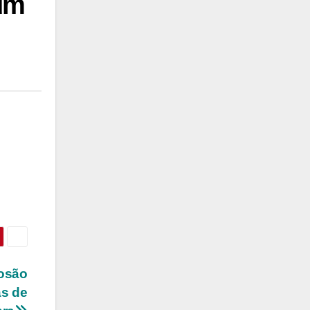
 um
losão
as de