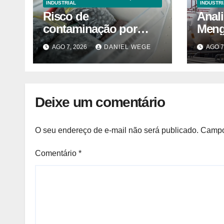
INDUSTRIAL
INDUSTRI
Risco de
Anal
contaminação por
Meng
listeria suspende
Keua
AGO 7, 2026
DANIEL WEGE
AGO 7
venda de mirtilos em
Semes
fábricas da América do
Norte – Mix Vale
Deixe um comentário
O seu endereço de e-mail não será publicado.
Campo
Comentário
*