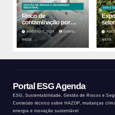
GESTÃO DE RISCOS E SEGURANÇA
INDUSTRIAL
ESG E S
Risco de
Expo
contaminação por
seto
listeria suspende
cont
AGOSTO 7, 2026
DANIEL
AGOS
venda de mirtilos em
alter
WEGE
WEGE
fábricas da América do
mant
Norte – Mix Vale
Portal ESG Agenda
ESG, Sustentabilidade, Gestão de Riscos e Segu
Conteúdo técnico sobre HAZOP, mudanças climát
energia e inovação sustentável