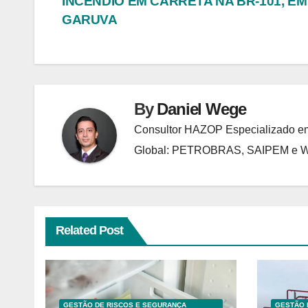
INCÊNDIO EM CARRETA NA BR-101, EM
Post
GARUVA
By
Daniel Wege
Consultor HAZOP Especializado em
Global: PETROBRAS, SAIPEM e
Related Post
GESTÃO DE RISCOS E SEGURANÇA
GESTÃO 