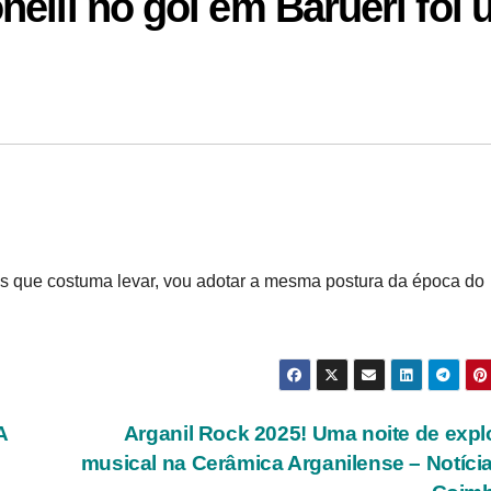
elli no gol em Barueri foi
eis que costuma levar, vou adotar a mesma postura da época do
A
Arganil Rock 2025! Uma noite de exp
musical na Cerâmica Arganilense – Notíci