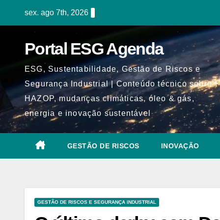
Skip
sex. ago 7th, 2026
to
content
Portal ESG Agenda
ESG, Sustentabilidade, Gestão de Riscos e
Segurança Industrial | Conteúdo técnico sobre
HAZOP, mudanças climáticas, óleo & gás,
energia e inovação sustentável
GESTÃO DE RISCOS
INOVAÇÃO
GESTÃO DE RISCOS E SEGURANÇA INDUSTRIAL