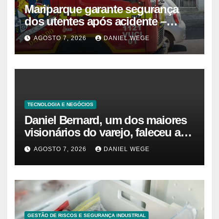
Mariparque garante segurança
dos utentes após acidente –
Observador
AGOSTO 7, 2026
DANIEL WEGE
TECNOLOGIA E NEGÓCIOS
Daniel Bernard, um dos maiores
visionários do varejo, faleceu aos
80 anos – Sincovaga Notícias
AGOSTO 7, 2026
DANIEL WEGE
GESTÃO DE RISCOS E SEGURANÇA INDUSTRIAL