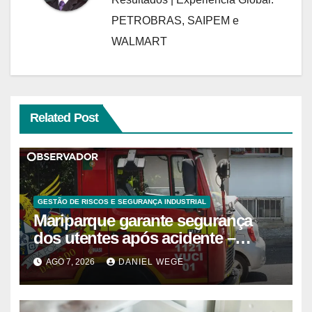
PETROBRAS, SAIPEM e
WALMART
Related Post
GESTÃO DE RISCOS E SEGURANÇA INDUSTRIAL
Mariparque garante segurança
dos utentes após acidente –
Observador
AGO 7, 2026
DANIEL WEGE