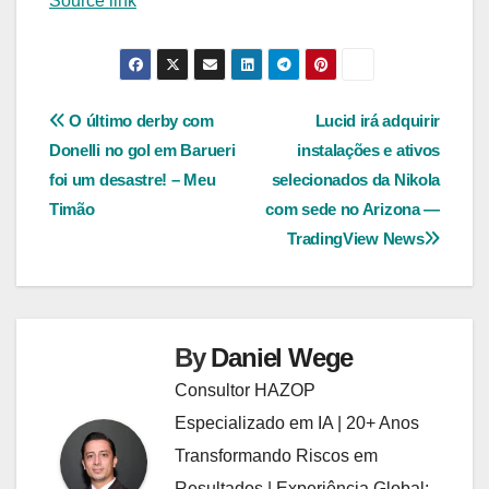
Source link
Navegação
O último derby com
Lucid irá adquirir
Donelli no gol em Barueri
instalações e ativos
de
foi um desastre! – Meu
selecionados da Nikola
Post
Timão
com sede no Arizona —
TradingView News
By
Daniel Wege
Consultor HAZOP
Especializado em IA | 20+ Anos
Transformando Riscos em
Resultados | Experiência Global: