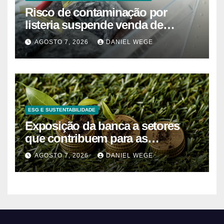
Risco de contaminação por
listeria suspende venda de
mirtilos em fábricas da América
AGOSTO 7, 2026
DANIEL WEGE
do Norte – Mix Vale
ESG E SUSTENTABILIDADE
Exposição da banca a setores
que contribuem para as
alterações climáticas mantém-se
AGOSTO 7, 2026
DANIEL WEGE
nos 62%