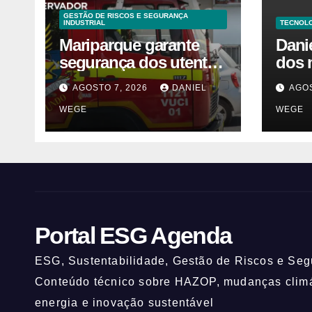
GESTÃO DE RISCOS E SEGURANÇA
INDUSTRIAL
TECNOLO
Mariparque garante
Dani
segurança dos utentes
dos 
após acidente –
visio
AGOSTO 7, 2026
DANIEL
AGOS
Observador
fale
WEGE
WEGE
Sinc
Portal ESG Agenda
ESG, Sustentabilidade, Gestão de Riscos e Segu
Conteúdo técnico sobre HAZOP, mudanças climát
energia e inovação sustentável