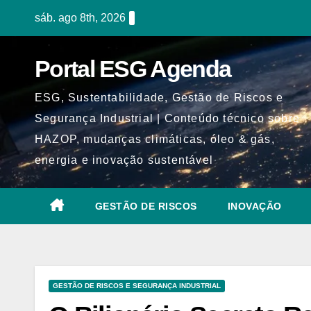
Skip
sáb. ago 8th, 2026
to
content
Portal ESG Agenda
ESG, Sustentabilidade, Gestão de Riscos e
Segurança Industrial | Conteúdo técnico sobre
HAZOP, mudanças climáticas, óleo & gás,
energia e inovação sustentável
GESTÃO DE RISCOS
INOVAÇÃO
GESTÃO DE RISCOS E SEGURANÇA INDUSTRIAL