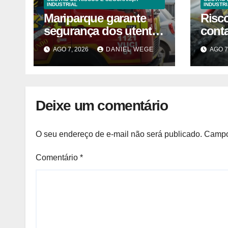
INDUSTRIAL
INDUSTRI
Mariparque garante
Risc
segurança dos utentes
cont
após acidente –
liste
AGO 7, 2026
DANIEL WEGE
AGO 7
Observador
venda
fábri
Norte
Deixe um comentário
O seu endereço de e-mail não será publicado.
Campo
Comentário
*