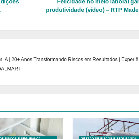
ndições
Felicidade no meio laboral ga
a
produtividade (vídeo) – RTP Made
 IA | 20+ Anos Transformando Riscos em Resultados | Experiê
 WALMART
DE RISCOS E SEGURANÇA
GESTÃO DE RISCOS E SEGURANÇA