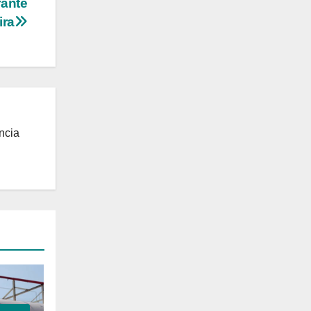
rante
ira
ncia