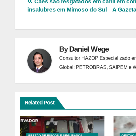
Navegação
Cães são resgatados em canil em co
insalubres em Mimoso do Sul – A Gazet
de
Post
By
Daniel Wege
Consultor HAZOP Especializado em
Global: PETROBRAS, SAIPEM e
Related Post
GESTÃO DE RISCOS E SEGURANÇA
GESTÃO 