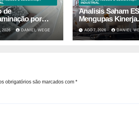
AL
INDUSTRIAL
o de
Analisis Saham E
aminação por
Mengupas Kinerja
ria suspende
Keuangan ESSA
, 2026
DANIEL WEGE
AGO 7, 2026
DANIEL W
 de mirtilos em
Semester I 2026
cas da América do
 – Mix Vale
s obrigatórios são marcados com
*