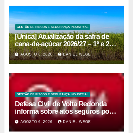
GESTÃO DE RISCOS E SEGURANÇA INDUSTRIAL
[Unica] Atualização da safra de
cana-de-açúcar 2026/27 – 1ª e 2ª
quinzenas de junho
AGOSTO 6, 2026
DANIEL WEGE
GESTÃO DE RISCOS E SEGURANÇA INDUSTRIAL
Defesa Civil de Volta Redonda
informa sobre atos seguros por
conta de efeitos meteorológicos
AGOSTO 6, 2026
DANIEL WEGE
previstos até domingo (9)