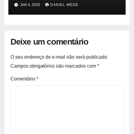
ambiental e de saúde pública
JAN 4, 2025
DANIEL WEGE
Deixe um comentário
O seu endereço de e-mail não será publicado.
Campos obrigatórios são marcados com
*
Comentário
*