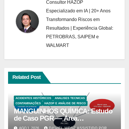
Consultor HAZOP
Especializado em IA | 20+ Anos
Transformando Riscos em
Resultados | Experiência Global:
PETROBRAS, SAIPEM e
WALMART
Related Post
ACIDENTES HISTÓRICOS
ANALISES TECNICAS
CONTAMINAÇÕES
HAZOP E ANÁLISE DE RISCO
MANGUINHOS QUÍMICA: Estudo
de Caso PGR — Área
Contaminada Prioridade A em
AGO 1, 2026
DANIEL WEGE ASSISTIDO POR