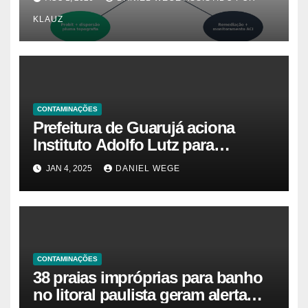
Campinas (CETESB P4.261)
KLAUZ
CONTAMINAÇÕES
Prefeitura de Guarujá aciona
Instituto Adolfo Lutz para
identificar causas da virose em
JAN 4, 2025
DANIEL WEGE
moradores e turistas – Notícias
das Praias
CONTAMINAÇÕES
38 praias impróprias para banho
no litoral paulista geram alerta