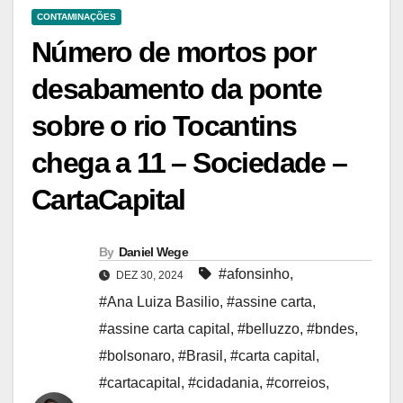
CONTAMINAÇÕES
Número de mortos por
desabamento da ponte
sobre o rio Tocantins
chega a 11 – Sociedade –
CartaCapital
By
Daniel Wege
#afonsinho
,
DEZ 30, 2024
#Ana Luiza Basilio
,
#assine carta
,
#assine carta capital
,
#belluzzo
,
#bndes
,
#bolsonaro
,
#Brasil
,
#carta capital
,
#cartacapital
,
#cidadania
,
#correios
,