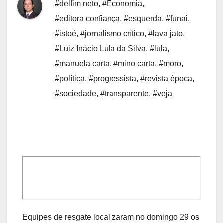
#delfim neto
,
#Economia
,
#editora confiança
,
#esquerda
,
#funai
,
#istoé
,
#jornalismo crítico
,
#lava jato
,
#Luiz Inácio Lula da Silva
,
#lula
,
#manuela carta
,
#mino carta
,
#moro
,
#política
,
#progressista
,
#revista época
,
#sociedade
,
#transparente
,
#veja
Equipes de resgate localizaram no domingo 29 os