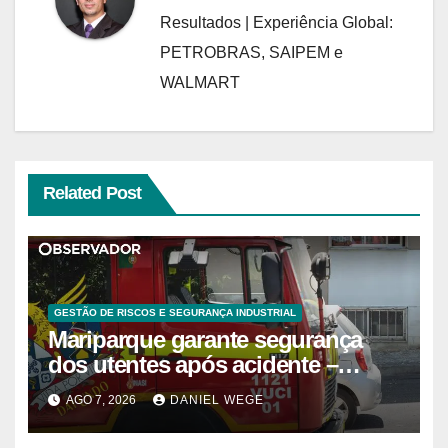
Resultados | Experiência Global:
PETROBRAS, SAIPEM e
WALMART
Related Post
GESTÃO DE RISCOS E SEGURANÇA INDUSTRIAL
Mariparque garante segurança
dos utentes após acidente –
Observador
AGO 7, 2026
DANIEL WEGE