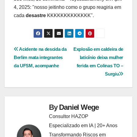
4, 2025: "nosso jeitinho como o grupo reagiria em
cada
desastre
KKKKKKKKKKKKK".
Navegação
Acidente na descida da
Explosão em caldeira de
Berlim mata integrantes
laticínio deixa mulher
de
da UFSM, acompanhe
ferida em Colinas TO –
Post
Surgiu
By
Daniel Wege
Consultor HAZOP
Especializado em IA | 20+ Anos
Transformando Riscos em