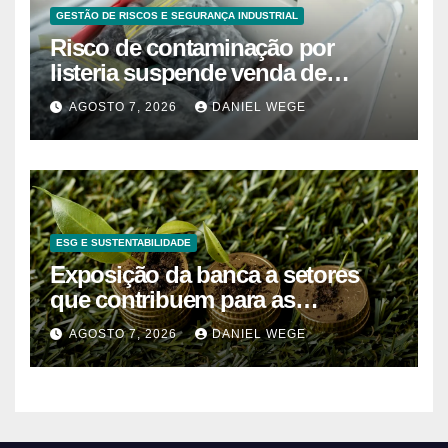
GESTÃO DE RISCOS E SEGURANÇA INDUSTRIAL
Risco de contaminação por
listeria suspende venda de
mirtilos em fábricas da América
AGOSTO 7, 2026
DANIEL WEGE
do Norte – Mix Vale
ESG E SUSTENTABILIDADE
Exposição da banca a setores
que contribuem para as
alterações climáticas mantém-se
AGOSTO 7, 2026
DANIEL WEGE
nos 62%