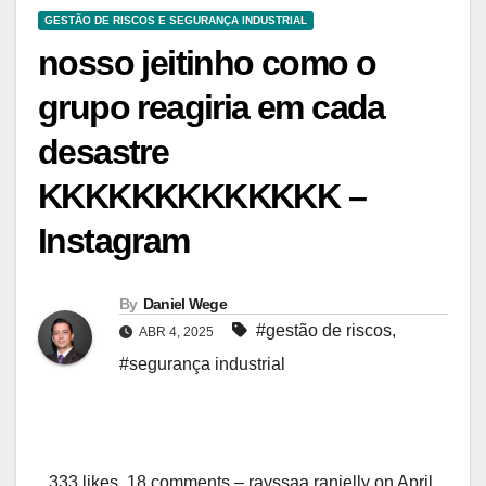
GESTÃO DE RISCOS E SEGURANÇA INDUSTRIAL
nosso jeitinho como o
grupo reagiria em cada
desastre
KKKKKKKKKKKKK –
Instagram
By
Daniel Wege
#gestão de riscos
,
ABR 4, 2025
#segurança industrial
333 likes, 18 comments – rayssaa.ranielly on April