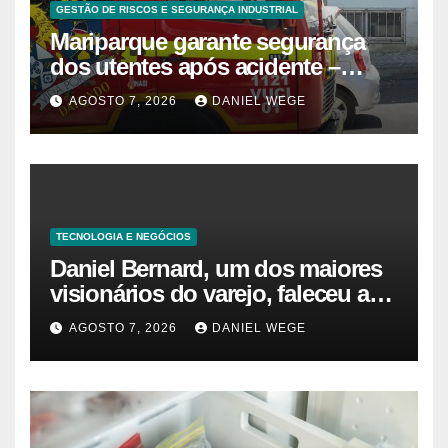
GESTÃO DE RISCOS E SEGURANÇA INDUSTRIAL
Mariparque garante segurança
dos utentes após acidente –
Observador
AGOSTO 7, 2026
DANIEL WEGE
TECNOLOGIA E NEGÓCIOS
Daniel Bernard, um dos maiores
visionários do varejo, faleceu aos
80 anos – Sincovaga Notícias
AGOSTO 7, 2026
DANIEL WEGE