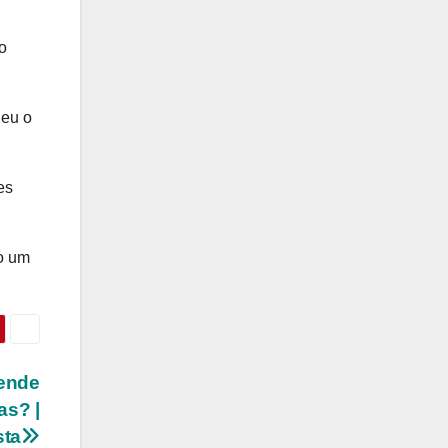
o
heu o
es
mo um
tende
as? |
sta