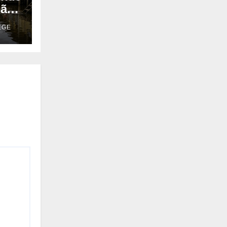
não
EGE
as
m o
ro
 que
ica
 que
ixo
e a
que
ado