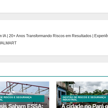
 IA | 20+ Anos Transformando Riscos em Resultados | Experiê
 WALMART
DE RISCOS E SEGURANÇA
GESTÃO DE RISCOS E SEGURANÇA
AL
INDUSTRIAL
isis Saham ESSA:
A cidade no Pará 