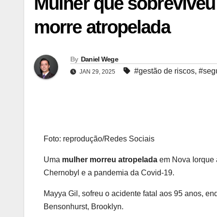
Mulher que sobreviveu
morre atropelada
By
Daniel Wege
#gestão de riscos
,
#segu
JAN 29, 2025
Foto: reprodução/Redes Sociais
Uma
mulher morreu atropelada
em Nova Iorque a
Chernobyl e a pandemia da Covid-19.
Mayya Gil, sofreu o acidente fatal aos 95 anos, en
Bensonhurst, Brooklyn.