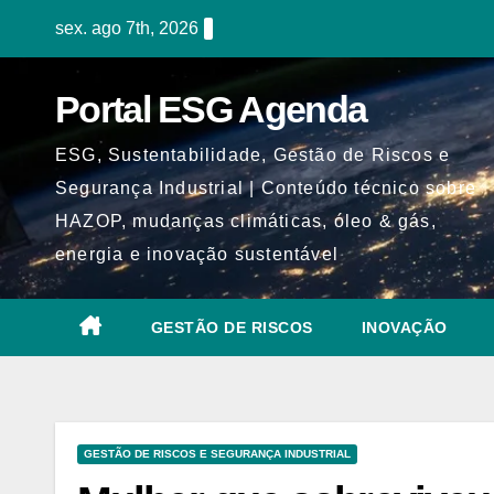
Skip
sex. ago 7th, 2026
to
content
Portal ESG Agenda
ESG, Sustentabilidade, Gestão de Riscos e
Segurança Industrial | Conteúdo técnico sobre
HAZOP, mudanças climáticas, óleo & gás,
energia e inovação sustentável
GESTÃO DE RISCOS
INOVAÇÃO
GESTÃO DE RISCOS E SEGURANÇA INDUSTRIAL