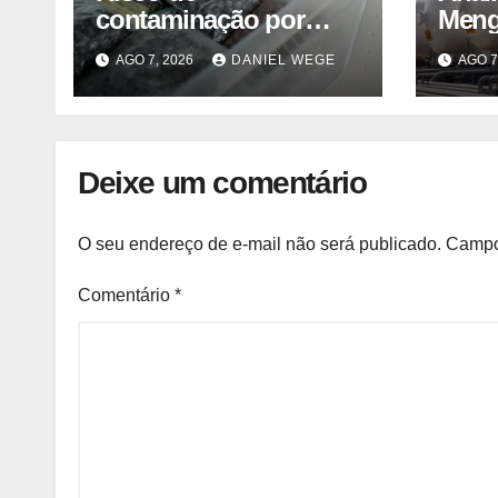
contaminação por
Meng
listeria suspende
Keua
AGO 7, 2026
DANIEL WEGE
AGO 7
venda de mirtilos em
Semes
fábricas da América do
Norte – Mix Vale
Deixe um comentário
O seu endereço de e-mail não será publicado.
Campo
Comentário
*