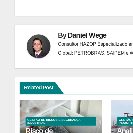
Post
By
Daniel Wege
Consultor HAZOP Especializado em
Global: PETROBRAS, SAIPEM e
Related Post
GESTÃO DE RISCOS E SEGURANÇA
GESTÃO 
INDUSTRIAL
INDUSTRI
Risco de
Anal