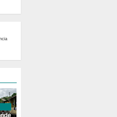
ncia
onde