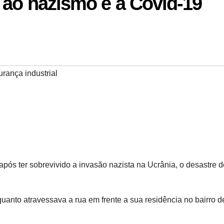
 ao nazismo e a Covid-19
rança industrial
pós ter sobrevivido a invasão nazista na Ucrânia, o desastre d
quanto atravessava a rua em frente a sua residência no bairro d