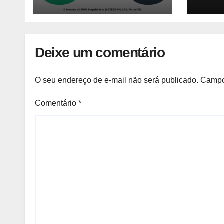
Prioridade A em
caus
Campinas (CETESB
morad
P4.261)
Notíc
Deixe um comentário
O seu endereço de e-mail não será publicado.
Campo
Comentário
*