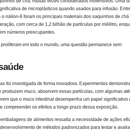
saquinhos de chá, muitas vezes considerados inofensivos. Uma d
nificativa de microplásticos quando usados para infusão. Entr
e o náilon-6 foram os principais materiais dos saquinhos de chá
ração, com cerca de 1,2 bilhão de partículas por mililitro, enq
a em números preocupantes.
se proliferam em todo o mundo, uma questão permanece sem
 saúde
as foi investigada de forma inovadora. Experimentos demonstr
que produzem muco, absorvem essas partículas, com algumas até
gerem que o muco intestinal desempenha um papel significativo
de compreender os efeitos a longo prazo dessa exposição.
 embalagens de alimentos ressalta a necessidade de ações efi
 desenvolvimento de métodos padronizados para testar e avalia