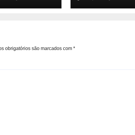
as da virose em
ambiental e de sa
ores e turistas –
pública
ias das Praias
s obrigatórios são marcados com
*