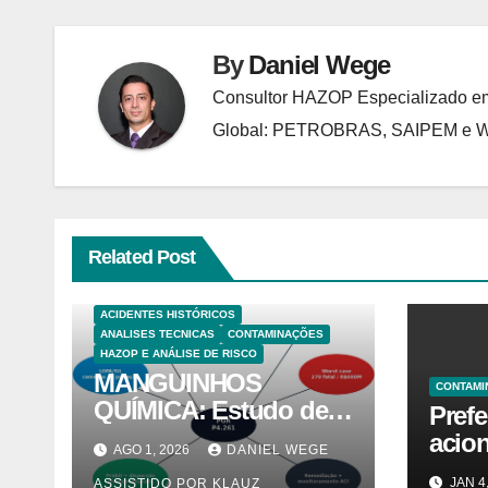
By
Daniel Wege
Consultor HAZOP Especializado em
Global: PETROBRAS, SAIPEM e
Related Post
ACIDENTES HISTÓRICOS
ANALISES TECNICAS
CONTAMINAÇÕES
HAZOP E ANÁLISE DE RISCO
MANGUINHOS
CONTAMI
QUÍMICA: Estudo de
Prefe
Caso PGR — Área
acion
AGO 1, 2026
DANIEL WEGE
Contaminada
Lutz 
JAN 4
ASSISTIDO POR KLAUZ