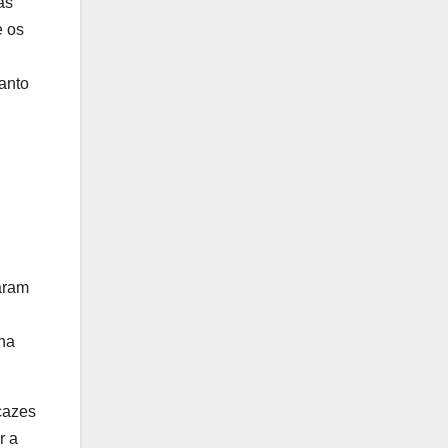
as
e os
uanto
aram
 na
cazes
r a