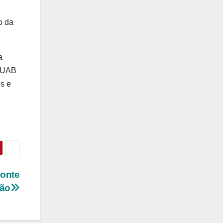
o da
a
a UAB
os e
ponte
hão