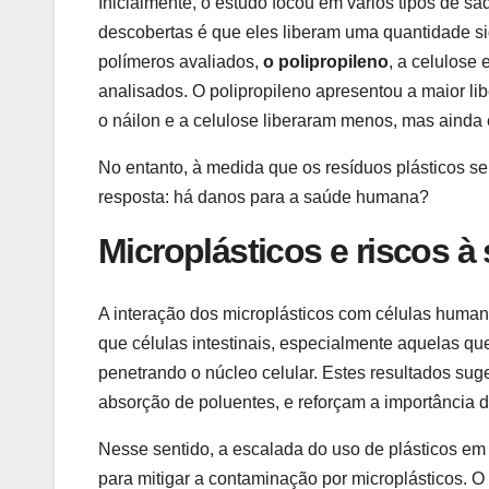
Inicialmente, o estudo focou em vários tipos de 
descobertas é que eles liberam uma quantidade sig
polímeros avaliados,
o polipropileno
, a celulose 
analisados. O polipropileno apresentou a maior libe
o náilon e a celulose liberaram menos, mas aind
No entanto, à medida que os resíduos plásticos 
resposta: há danos para a saúde humana?
Microplásticos e riscos à
A interação dos microplásticos com células human
que células intestinais, especialmente aquelas 
penetrando o núcleo celular. Estes resultados su
absorção de poluentes, e reforçam a importância 
Nesse sentido, a escalada do uso de plásticos em
para mitigar a contaminação por microplásticos. O