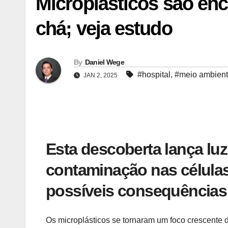
Microplásticos são en
chá; veja estudo
By
Daniel Wege
#hospital
,
#meio ambien
JAN 2, 2025
Esta descoberta lança lu
contaminação nas células
possíveis consequências
Os microplásticos se tornaram um foco crescente 