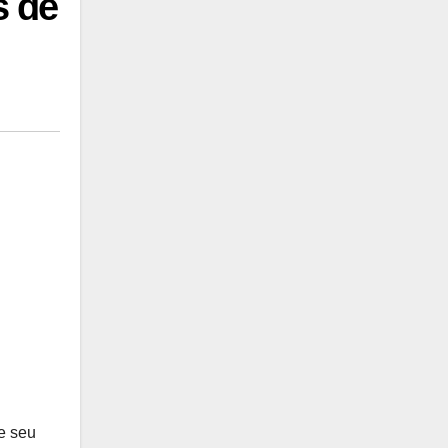
s de
e seu