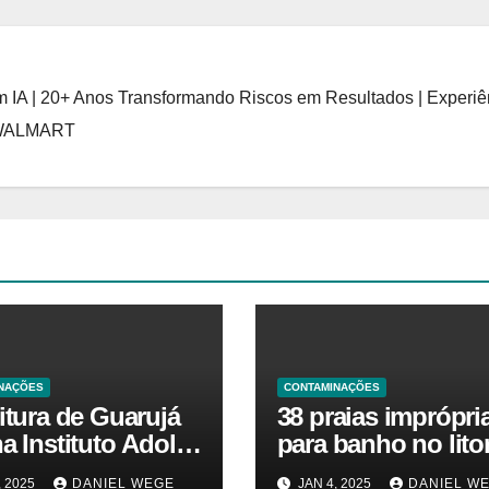
 IA | 20+ Anos Transformando Riscos em Resultados | Experiê
 WALMART
NAÇÕES
CONTAMINAÇÕES
itura de Guarujá
38 praias imprópri
a Instituto Adolfo
para banho no litor
para identificar
paulista geram aler
, 2025
DANIEL WEGE
JAN 4, 2025
DANIEL W